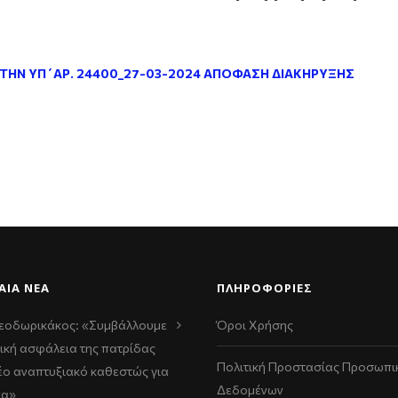
 ΓΙΑ ΤΗΝ ΥΠ΄ΑΡ. 24400_27-03-2024 ΑΠΟΦΑΣΗ ΔΙΑΚΗΡΥΞΗΣ
ΑΊΑ ΝΈΑ
ΠΛΗΡΟΦΟΡΙΕΣ
εοδωρικάκος: «Συμβάλλουμε
Όροι Χρήσης
ική ασφάλεια της πατρίδας
Πολιτική Προστασίας Προσωπι
νέο αναπτυξιακό καθεστώς για
Δεδομένων
να»