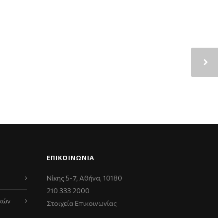
ΕΠΙΚΟΙΝΩΝΊΑ
Νίκης 5-7, Αθήνα, 10180
210 333 2000
κών
Στοιχεία Επικοινωνίας