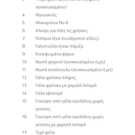
συσκευασμένο)
4
Φρυγανιές
5
Μακαρόνια Νο 6
6
Αλεύρι για όλες τις χρήσεις
7
Όσπρια (ένα τουλάχιστον είδος)
8
Γαλοπούλα ή/και πάριζα
9
Κατεψυγμένα ψάρια
10
Νωπό χοιρινό (συσκευασμένο ή μη)
11
Νωπό κοτόπουλο (συσκευασμένο ή μη)
12
Γάλα φρέσκο πλήρες
13
Γάλα φρέσκο με χαμηλά λιπαρά
14
Γάλα εβαπορέ
15
Γιαούρτι από γάλα αγελάδος χωρίς
γεύσεις
16
Γιαούρτι από γάλα αγελάδος χωρίς
γεύσεις με χαμηλά λιπαρά
17
Τυρί φέτα