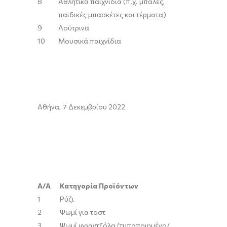
8
Αθλητικά παιχνίδια (π.χ. μπάλες,
παιδικές μπασκέτες και τέρματα)
9
Λούτρινα
10
Μουσικά παιχνίδια
Αθήνα, 7 Δεκεμβρίου 2022
Α/Α
Κατηγορία Προϊόντων
1
Ρύζι
2
Ψωμί για τoστ
3
Ψωμί φραντζόλα (τυποποιημένο/