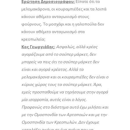
Ερώτηση Δημοσιογράφου:
Είπατε ότι τα
μελομακάρονα, οι κουραμπιέδες και τα λοιπά
κάνουν αθέμιτο ανταγωνισμό στους
φούρνους. Το μοσχάρι και η γαλοπούλα δεν
κάνουν αθέμιτο ανταγωνισμό στα
κρεοπωλεία;
Κος Γεωργιάδης:
Ασφαλώς, αλλά κρέας
αγοράζουμε από το σούπερ μάρκετ, δεν
μπορείς να πεις ότι το σούπερ μάρκετ δεν
είναι και αγορά κρέατος. Αλλά τα
μελομακάρονα και οι κουραμπιέδες δεν είναι ο
κύριος χώρος τους τα σούπερ μάρκετ. Άρα,
εμείς προσπαθούμε να τηρήσουμε στην αγορά
μία ισορροπία, αυτός είναι ο λόγος.
Προφανώς στο διάστημα αυτό έχω μιλήσει και
με την Ομοσπονδία των Αρτοποιών και με την
Ομοσπονδία των Κρεοπωλών. Δεν έχουμε
καταλήξει ακόμα σε ένα σχήμα που να