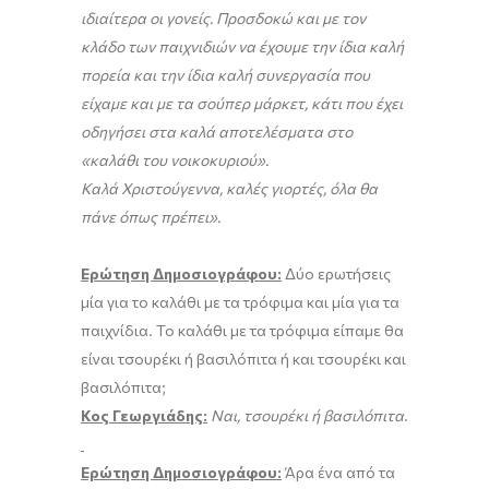
ιδιαίτερα οι γονείς. Προσδοκώ και με τον
κλάδο των παιχνιδιών να έχουμε την ίδια καλή
πορεία και την ίδια καλή συνεργασία που
είχαμε και με τα σούπερ μάρκετ, κάτι που έχει
οδηγήσει στα καλά αποτελέσματα στο
«καλάθι του νοικοκυριού».
Καλά Χριστούγεννα, καλές γιορτές, όλα θα
πάνε όπως πρέπει».
Ερώτηση Δημοσιογράφου:
Δύο ερωτήσεις
μία για το καλάθι με τα τρόφιμα και μία για τα
παιχνίδια. Το καλάθι με τα τρόφιμα είπαμε θα
είναι τσουρέκι ή βασιλόπιτα ή και τσουρέκι και
βασιλόπιτα;
Κος Γεωργιάδης:
Ναι, τσουρέκι ή βασιλόπιτα
.
Ερώτηση Δημοσιογράφου:
Άρα ένα από τα