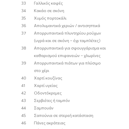
33
Γαλλικός καφές
34
Κακάο σε σκόνη
35
Χυμός πορτοκάλι
36
Απολυμαντικά χεριών / αντισηπτικά
37
Απορρυπαντικά πλυντηρίου ρούχων
(υγρά και σε σκόνη – όχι ταμπλέτες)
38
Απορρυπαντικά για σφουγγάρισμα και
καθαρισμού επιφανειών – χλωρίνες
39
Απορρυπαντικά πιάτων για πλύσιμο
στο χέρι
40
Χαρτί κουζίνας
41
Χαρτί υγείας
42
Οδοντόκρεμες
43
Σερβιέτες ή ταμπόν
44
Σαμπουάν
45
Σαπούνια σε στερεή κατάσταση
46
Πάνες ακράτειας