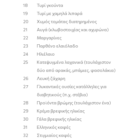
18
Τυρί γκούντα
19
Τυρί με χαμηλά λιπαρά
20
Χυμός τομάτας διατηρημένος
21
Αυγά (κλωβοστοιχίας και αχυρώνα)
22
Μαργαρίνες
23
Παρθένο ελαιόλαδο
24
Ηλιέλαιο
25
Κατεψυγμένα λαχανικά (τουλάχιστον
δύο από αρακάς, μπάμιες, φασολάκια)
26
Λευκή ζάχαρη
27
Γλυκαντικές ουσίες κατάλληλες για
διαβητικούς (π.χ. στέβια)
28
Προϊόντα βρώμης (τουλάχιστον ένα)
29
Κρέμα βρεφικής ηλικίας
30
Γάλα βρεφικής ηλικίας
31
Ελληνικός καφές
32
Στιγμιαίος καφές