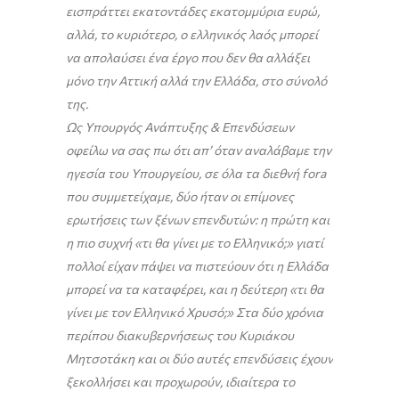
εισπράττει εκατοντάδες εκατομμύρια ευρώ,
αλλά, το κυριότερο, ο ελληνικός λαός μπορεί
να απολαύσει ένα έργο που δεν θα αλλάξει
μόνο την Αττική αλλά την Ελλάδα, στο σύνολό
της.
Ως Υπουργός Ανάπτυξης & Επενδύσεων
οφείλω να σας πω ότι απ’ όταν αναλάβαμε την
ηγεσία του Υπουργείου, σε όλα τα διεθνή
fora
που συμμετείχαμε, δύο ήταν οι επίμονες
ερωτήσεις των ξένων επενδυτών: η πρώτη και
η πιο συχνή «τι θα γίνει με το Ελληνικό;» γιατί
πολλοί είχαν πάψει να πιστεύουν ότι η Ελλάδα
μπορεί να τα καταφέρει, και η δεύτερη «τι θα
γίνει με τον Ελληνικό Χρυσό;» Στα δύο χρόνια
περίπου διακυβερνήσεως του Κυριάκου
Μητσοτάκη και οι δύο αυτές επενδύσεις έχουν
ξεκολλήσει και προχωρούν, ιδιαίτερα το