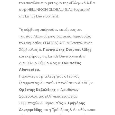
του συνόλου των μετοχών της «Ελληνικό Α.Ε.»
στην HELLINIKON GLOBAL I S.A., θυγατρική
της Lamda Development.
Τη σύμβαση υπέγραψαν εκ μέρους του
Ταμείου Αξιοποίησης Ιδιωτικής Περιουσίας
του Δημοσίου (ΤΑΙΠΕΔ) Α.Ε. ο Εντεταλμένος
Σύμβουλος, κ.
Παναγιώτης Σταμπουλίδης
και εκ μέρους της Lamda Development, ο
Διευθύνων Σύμβουλος, κ.
Οδυσσέας
Αθανασίου
.
Παρόντες στην τελετή ήταν ο Γενικός
Γραμματέας Ιδιωτικών Επενδύσεων & ΣΔΙΤ, κ.
Ορέστης Καβαλάκης
, ο Διευθύνων
Σύμβουλος της Ελληνικής Εταιρείας
Συμμετοχών & Περιουσίας, κ.
Γρηγόρης
Δημητριάδης
και η Πρόεδρος & Διευθύνουσα