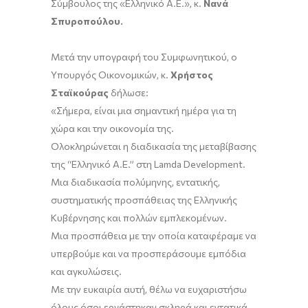
Σύμβουλος της «Ελληνικό Α.Ε.», κ.
Νανά
Σπυροπούλου.
Μετά την υπογραφή του Συμφωνητικού, ο
Υπουργός Οικονομικών, κ.
Χρήστος
Σταϊκούρας
δήλωσε:
«Σήμερα, είναι μια σημαντική ημέρα για τη
χώρα και την οικονομία της.
Ολοκληρώνεται η διαδικασία της μεταβίβασης
της “Ελληνικό Α.Ε.” στη Lamda Development.
Μια διαδικασία πολύμηνης, εντατικής,
συστηματικής προσπάθειας της Ελληνικής
Κυβέρνησης και πολλών εμπλεκομένων.
Μια προσπάθεια με την οποία καταφέραμε να
υπερβούμε και να προσπεράσουμε εμπόδια
και αγκυλώσεις.
Με την ευκαιρία αυτή, θέλω να ευχαριστήσω
όλους όσοι εργάστηκαν σκληρά και εντατικά