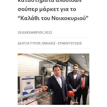
σούπερ μάρκετ για το
“Καλάθι του Νοικοκυριού”
29 ΔΕΚΕΜΒΡΊΟΥ, 2022
ΔΕΛΤΊΑ ΤΎΠΟΥ
,
ΟΜΙΛΊΕΣ - ΣΥΝΕΝΤΕΎΞΕΙΣ