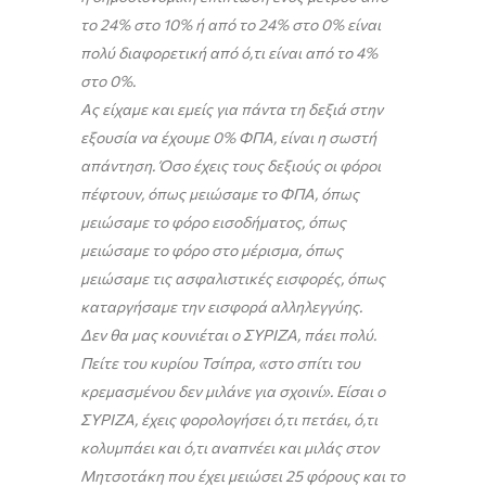
το 24% στο 10% ή από το 24% στο 0% είναι
πολύ διαφορετική από ό,τι είναι από το 4%
στο 0%.
Ας είχαμε και εμείς για πάντα τη δεξιά στην
εξουσία να έχουμε 0% ΦΠΑ, είναι η σωστή
απάντηση. Όσο έχεις τους δεξιούς οι φόροι
πέφτουν, όπως μειώσαμε το ΦΠΑ, όπως
μειώσαμε το φόρο εισοδήματος, όπως
μειώσαμε το φόρο στο μέρισμα, όπως
μειώσαμε τις ασφαλιστικές εισφορές, όπως
καταργήσαμε την εισφορά αλληλεγγύης.
Δεν θα μας κουνιέται ο ΣΥΡΙΖΑ, πάει πολύ.
Πείτε του κυρίου Τσίπρα, «στο σπίτι του
κρεμασμένου δεν μιλάνε για σχοινί». Είσαι ο
ΣΥΡΙΖΑ, έχεις φορολογήσει ό,τι πετάει, ό,τι
κολυμπάει και ό,τι αναπνέει και μιλάς στον
Μητσοτάκη που έχει μειώσει 25 φόρους και το