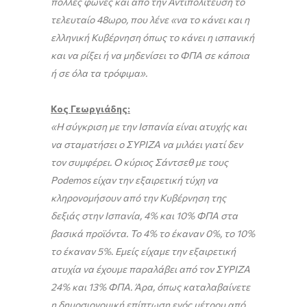
πολλές φωνές και από την Αντιπολίτευση το
τελευταίο 48ωρο, που λένε «να το κάνει και η
ελληνική Κυβέρνηση όπως το κάνει η ισπανική
και να ρίξει ή να μηδενίσει το ΦΠΑ σε κάποια
ή σε όλα τα τρόφιμα».
Κος Γεωργιάδης:
«Η σύγκριση με την Ισπανία είναι ατυχής και
να σταματήσει ο ΣΥΡΙΖΑ να μιλάει γιατί δεν
τον συμφέρει. Ο κύριος Σάντσεθ με τους
Podemos είχαν την εξαιρετική τύχη να
κληρονομήσουν από την Κυβέρνηση της
δεξιάς στην Ισπανία, 4% και 10% ΦΠΑ στα
βασικά προϊόντα. Το 4% το έκαναν 0%, το 10%
το έκαναν 5%. Εμείς είχαμε την εξαιρετική
ατυχία να έχουμε παραλάβει από τον ΣΥΡΙΖΑ
24% και 13% ΦΠΑ. Άρα, όπως καταλαβαίνετε
η δημοσιονομική επίπτωση ενός μέτρου από