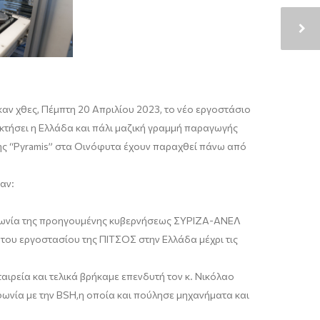
ν χθες, Πέμπτη 20 Απριλίου 2023, το νέο εργοστάσιο
τήσει η Ελλάδα και πάλι
μαζική γραμμή παραγωγής
ης
“
Pyramis
” στα
Οινόφυτα
έχουν παραχθεί πάνω από
αν:
μφωνία της προηγουμένης κυβερνήσεως ΣΥΡΙΖΑ-ΑΝΕΛ
ο του εργοστασίου της ΠΙΤΣΟΣ στην Ελλάδα μέχρι τις
ιρεία και τελικά βρήκα
με
επενδυτή τον κ. Νικόλαο
ωνία με την
BSH
,
η οποία και πούλησε μηχανήματα και