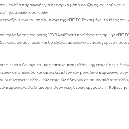
νέα μονάδα παραγωγής για ηλεκτρικά μάτια κουζίνας και φούρνους
–
ωγή ηλεκτρικών συσκευών
ων εργαζομένων και απολυμένων της
«
ΠΙΤΣΟΣ
»
και μέχρι
το
τέλος του 
 την πρόοδο της εταιρείας
“
PYRAMIS
”
στα προϊόντα της πρώην
«
ΠΙΤΣ
δες αγορών μας, αλλά και
θα
εξάγουμε
ελληνικώς
παραγόμενα προϊόν
yramis
” στα
Οινόφυτα
, μιας επιτυχημένης ελληνικής εταιρείας με έντ
κευών στην Ελλάδα και αποτελεί πλέον τον μοναδικό παραγωγό στην 
αι οι συνέργειες ελληνικών εταιριών οδηγούν σε σημαντικά αποτελέσμ
 ενώ παράλληλα θα δημιουργηθούν νέες θέσεις εργασίας. Η Κυβέρνηση