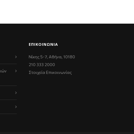
ΕΠΙΚΟΙΝΩΝΊΑ
Νίκης 5-7, Αθήνα, 10180
210 333 2000
κών
Στοιχεία Επικοινωνίας