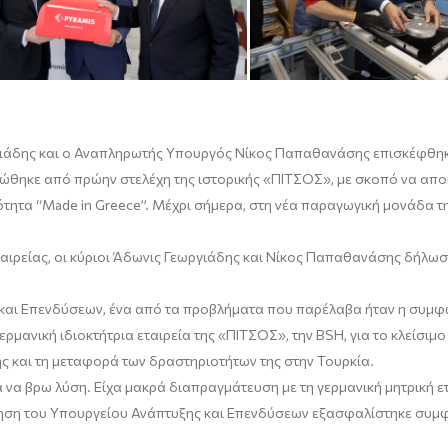
ιάδης
και
o
Αν
απληρωτής Υπουργός
Νίκος Παπαθανάσης
επισκέφθηκα
χώθηκε από πρώην στελέχη της ιστορικής
«ΠΙΤΣΟΣ»
,
με σκοπό να αποκ
τητα “
Made
in
Greece
”.
Μέχρι σήμερα, στη νέα παραγωγική μονάδα τ
εταιρείας, οι κύριοι Άδωνις Γεωργιάδης και Νίκος Παπαθανάσης δήλωσ
ς και Επενδύσεων, ένα από τα προβλήματα που παρέλαβα ήταν η συ
ερμανική ιδιοκτήτρια εταιρεία της
«
ΠΙΤΣΟΣ
»
,
την
BSH
,
για το κλείσιμ
ς και
τ
η μεταφορά των δραστηριοτήτων της στην Τουρκία.
βρω λύση. Είχα μακρά διαπραγμάτευση με τη γερμανική μητρική ετα
ηση του Υπουργείου Ανάπτυξης και Επενδύσεων εξασφαλίστηκε συμφ