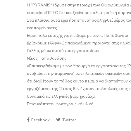
Η
“
PYRAMIS
”
ίδρυσε στην περιοχή των
Οινοφύτων
μία 
εταιρεία
«
ΠΙΤΣΟΣ
»- και ξεκίνησε π
άλι
τη
μαζική παραγ
Στα πλαίσια αυτά έχει ήδη επαναπροσληφθεί μέρος τ
εναπομείναντες.
Είμαι πολύ ευτυχής γιατί είδαμε με τον κ. Παπαθανάση
βρίσκουμε
ελληνικώς
παραγόμενα προϊόντα στις αλυσί
Γαλλία, μέσω αυτού του εργοστασίου
»
.
Νίκος Παπαθανάσης
«
Επισκεφθήκαμε με τον Υπουργό το εργοστάσιο της “
P
αναβιώσει την παραγωγή των ηλεκτρικών οικιακών συσ
ότι διαθέτουν το πάθος και το πείσμα να διαπρέπουν κ
εργαζόμενοι της Πίτσος δεν έχασαν τις δουλειές τους
δυναμικά τις ελληνικές βιομηχανίες
»
.
Επισυνάπτεται φωτογραφικό υλικό
Facebook
Twitter