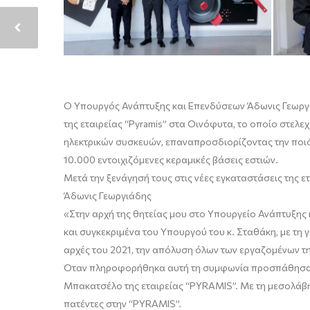
Ο Υπουργός Ανάπτυξης και Επενδύσεων
Άδωνις Γεωργ
της εταιρείας
“
Pyramis
”
στα
Οινόφυτα
, το οποίο στελε
ηλεκτρικών συσκευών
,
επαναπροσδιορίζοντας την ποιό
10.000 εντοιχιζόμενες κεραμικές βάσεις εστιών
.
Μετά την ξενάγησή τους στις νέες εγκαταστάσεις της 
Άδωνις Γεωργιάδης
«
Στην αρχή της θητείας μου στο Υπουργείο Ανάπτυξη
και συγκεκριμένα του Υπουργού του κ. Σταθάκη, με τη γ
αρχές του 202
1,
την απόλυση όλων των εργαζομένων τη
Όταν πληροφορήθηκα αυτή τη συμφωνία προσπάθησα να 
Μπακατσέλο
της εταιρείας
“
PYRAMIS
”
. Με τη μεσολάβ
πατέντες στην
“
PYRAMIS
”.