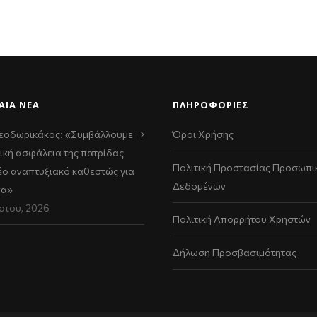
ΑΊΑ ΝΈΑ
ΠΛΗΡΟΦΟΡΙΕΣ
εοδωρικάκος: «Συμβάλλουμε
Όροι Χρήσης
ική ασφάλεια της πατρίδας
Πολιτική Προστασίας Προσωπι
νέο αναπτυξιακό καθεστώς για
Δεδομένων
να»
στου, 2026
Πολιτική Απορρήτου Χρηστών
Δήλωση Προσβασιμότητας