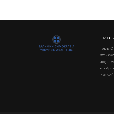
ΤΕΛΕΥΤ
Τάκης Θ
στην εθν
μας με 
την Άμυ
7 Αυγού