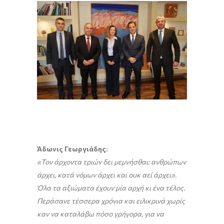
Άδωνις Γεωργιάδης:
«Τον άρχοντα τριών δει μεμνήσθαι: ανθρώπων
άρχει, κατά νόμων άρχει και ουκ αεί άρχει».
Όλα τα αξιώματα έχουν μία αρχή κι ένα τέλος.
Περάσανε τέσσερα χρόνια και ειλικρινά χωρίς
καν να καταλάβω πόσο γρήγορα, για να