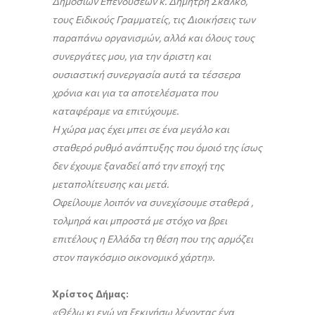
Δημοσίων Επενδύσεων κ. Δημήτρη Σκάλκο,
τους Ειδικούς Γραμματείς, τις Διοικήσεις των
παραπάνω οργανισμών, αλλά και όλους τους
συνεργάτες μου, για την άριστη και
ουσιαστική συνεργασία αυτά τα τέσσερα
χρόνια και για τα αποτελέσματα που
καταφέραμε να επιτύχουμε.
Η χώρα μας έχει μπει σε ένα μεγάλο και
σταθερό ρυθμό ανάπτυξης που όμοιό της ίσως
δεν έχουμε ξαναδεί από την εποχή της
μεταπολίτευσης και μετά.
Οφείλουμε λοιπόν να συνεχίσουμε σταθερά ,
τολμηρά και μπροστά με στόχο να βρει
επιτέλους η Ελλάδα τη θέση που της αρμόζει
στον παγκόσμιο οικονομικό χάρτη».
Χρίστος Δήμας:
«Θέλω κι εγώ να ξεκινήσω λέγοντας ένα