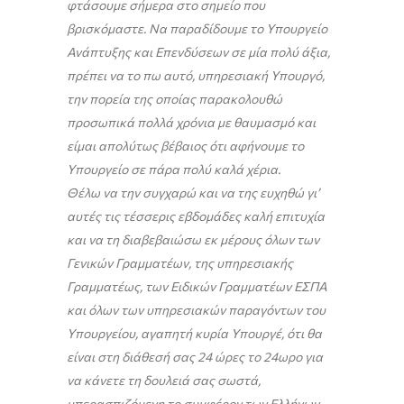
φτάσουμε σήμερα στο σημείο που
βρισκόμαστε. Να παραδίδουμε το Υπουργείο
Ανάπτυξης και Επενδύσεων σε μία πολύ άξια,
πρέπει να το πω αυτό, υπηρεσιακή Υπουργό,
την πορεία της οποίας παρακολουθώ
προσωπικά πολλά χρόνια με θαυμασμό και
είμαι απολύτως βέβαιος ότι αφήνουμε το
Υπουργείο σε πάρα πολύ καλά χέρια.
Θέλω να την συγχαρώ και να της ευχηθώ γι’
αυτές τις τέσσερις εβδομάδες καλή επιτυχία
και να τη διαβεβαιώσω εκ μέρους όλων των
Γενικών Γραμματέων, της υπηρεσιακής
Γραμματέως, των Ειδικών Γραμματέων ΕΣΠΑ
και όλων των υπηρεσιακών παραγόντων του
Υπουργείου, αγαπητή κυρία Υπουργέ, ότι θα
είναι στη διάθεσή σας 24 ώρες το 24ωρο για
να κάνετε τη δουλειά σας σωστά,
υπερασπιζόμενη το συμφέρον των Ελλήνων