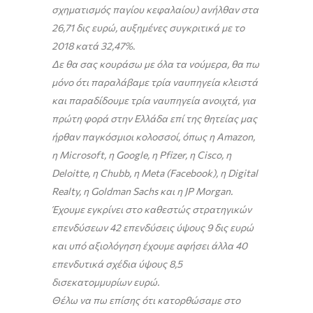
σχηματισμός παγίου κεφαλαίου) ανήλθαν στα
26,71 δις ευρώ, αυξημένες συγκριτικά με το
2018 κατά 32,47%.
Δε θα σας κουράσω με όλα τα νούμερα, θα πω
μόνο ότι παραλάβαμε τρία ναυπηγεία κλειστά
και παραδίδουμε τρία ναυπηγεία ανοιχτά, για
πρώτη φορά στην Ελλάδα επί της θητείας μας
ήρθαν παγκόσμιοι κολοσσοί, όπως η Amazon,
η Microsoft, η Google, η Pfizer, η Cisco, η
Deloitte, η Ch
ubb
, η Meta (
Facebook
), η Digital
Realty, η Goldman Sac
h
s και η
JP
Morgan.
Έχουμε εγκρίνει στο καθεστώς στρατηγικών
επενδύσεων 42 επενδύσεις ύψους 9 δις ευρώ
και υπό αξιολόγηση έχουμε αφήσει άλλα 40
επενδυτικά σχέδια ύψους 8,5
δισεκατομμυρίων ευρώ.
Θέλω να πω επίσης ότι κατορθώσαμε στο