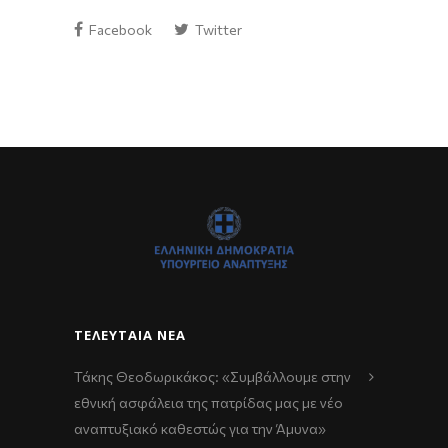
Facebook
Twitter
ΤΕΛΕΥΤΑΊΑ ΝΈΑ
Τάκης Θεοδωρικάκος: «Συμβάλλουμε στην
εθνική ασφάλεια της πατρίδας μας με νέο
αναπτυξιακό καθεστώς για την Άμυνα»