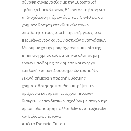
σύναψη συνεργασίας με την Ευρωπαϊκή
Τράπεζα Επενδύσεων, θέτοντας τη βάση για
τη διοχέτευση πόρων άνω των € 640 εκ. στη
χρηματοδότηση επενδυτικών έργων
υποδομής στους τομείς της ενέργειας, του
περιβάλλοντος και των αστικών αναπλάσεων.
Με σύμμαχο την μακρόχρονη εμπειρία της
ΕΤΕπ στη χρηματοδότηση και υλοποίηση
έργων υποδομής, την άμεση και ενεργό
εμπλοκή και των 4 συστημικών τραπεζών,
ξεκινά σήμερα η παροχή βιώσιμης
χρηματοδότησης που θα επιτρέψει την
οριζόντια και άμεση ενίσχυση πολλών
διακριτών επενδυτικών σχεδίων με στόχο την
άμεση υλοποίηση πολλαπλών αναπτυξιακών
και βιώσιμων έργων».
Από το Γραφείο Τύπου