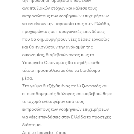
την προώθηση αμοιβαία επωφελών
αναπτυξιακών στόχων και κάλεσε τους
εκπροσώπους των νορβηγικών επιχειρήσεων
να εντείνουν την παρουσία τους στην Ελλάδα,
προχωρώντας σε παραγωγικές επενδύσεις
που θα δημιουργήσουν νέες θέσεις εργασίας
και θα ενισχύσουν την ανάκαμψη της
οικονομίας, διαβεβαιώνοντας πως το
Υπουργείο Οικονομίας θα στηρίξει κάθε
τέτοια προσπάθεια με όλα τα διαθέσιμα
μέσα.
Στο γεύμα διεξήχθη ένας πολύ ζωντανός και
εποικοδομητικός διάλογος και επιβεβαιώθηκε
το ισχυρό ενδιαφέρον από τους
εκπροσώπους των νορβηγικών επιχειρήσεων
για νέες επενδύσεις στην Ελλάδα το προσεχές
διάστημα.
Από το Γραφείο Τύπου