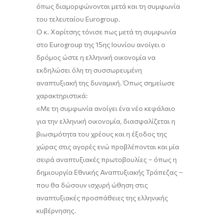
όπως διαμορφώνονται μετά και τη συμφωνία
του τελευταίου Eurogroup.
Ο κ. Χαρίτσης τόνισε πως μετά τη συμφωνία
στο Eurogroup της 15ης Ιουνίου ανοίγει ο
δρόμος ώστε η ελληνική οικονομία να
εκδηλώσει όλη τη συσσωρευμένη
αναπτυξιακή της δυναμική. Όπως σημείωσε
χαρακτηριστικά:
«Με τη συμφωνία ανοίγει ένα νέο κεφάλαιο
για την ελληνική οικονομία, διασφαλίζεται η
βιωσιμότητα του χρέους και η έξοδος της
χώρας στις αγορές ενώ προβλέπονται και μία
σειρά αναπτυξιακές πρωτοβουλίες – όπως η
δημιουργία Εθνικής Αναπτυξιακής Τράπεζας –
που θα δώσουν ισχυρή ώθηση στις
αναπτυξιακές προσπάθειες της ελληνικής
κυβέρνησης.