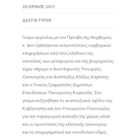
20 ΙΟΥΝΊΟΥ, 2017
ΔΕΛΤΊΑ ΤΎΠΟΥ
Γεύμα εργασίας με τον Πρέσβη της Νορβηγίας
κ. Jørn Gjelstad και εκπροσώπους νορβηγικών
επιχειρήσεων από τους κλάδους της
ναυτιλίας, των μεταφορών και της βιομηχανίας
είχαν σήμερα ο Αναπληρωτής Υπουργός
Οικονομίας και Ανάπτυξης Αλέξης Χαρίτσης
και ο Γενικός Γραμματέας Δημοσίων
Επενδύσεων Παναγιώτης Κορκολής. Στο
γεύμα συζητήθηκε το αναπτυξιακό σχέδιο της
Κυβέρνησης και του Υπουργείου Οικονομίας
για την παραγωγική ανάταξη της χώρας αλλά
και οι προοπτικές της ελληνικής οικονομίας
και το επιχειρηματικό και επενδυτικό κλίμα,