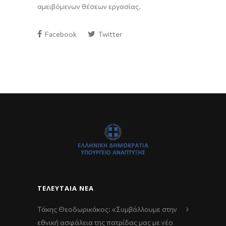
αμειβόμενων
θέσεων εργασίας.
Facebook
Twitter
ΤΕΛΕΥΤΑΊΑ ΝΈΑ
Τάκης Θεοδωρικάκος: «Συμβάλλουμε στην
εθνική ασφάλεια της πατρίδας μας με νέο