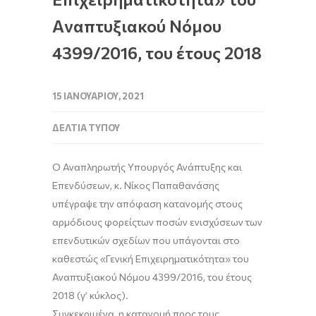
Aναπτυξιακού Nόμου
4399/2016, του έτους 2018
15 ΙΑΝΟΥΑΡΊΟΥ, 2021
ΔΕΛΤΊΑ ΤΎΠΟΥ
Ο Αναπληρωτής Υπουργός
Ανάπτυξης και
Επενδύσεων
,
κ.
Νίκο
ς
Παπαθανάση
ς
υπέγραψε την
απόφαση
κατανομή
ς
στους
αρμόδιους φορείς
των ποσών ενισχύσεων
των
επενδυτικών σχεδίων
που υπάγονται
στο
καθεστώς
«Γενική Επιχειρηματικότητα»
του
Α
ναπτυξιακού
Ν
όμου 4399/2016
, του έτους
2018 (γ’ κύκλος)
.
Συγκεκριμένα, η κατανομή προς τους