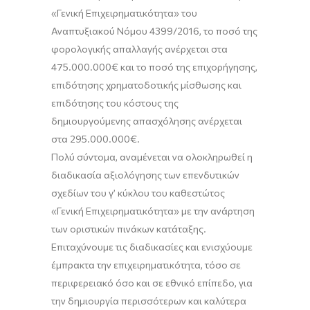
«Γενική Επιχειρηματικότητα» του
Αναπτυξιακού Ν
όμου 4399/2016,
το
ποσό
της
φορολογικής απαλλαγής ανέρχεται στα
475.000.000€ και το ποσό της επιχορήγησης,
επιδότησης χρηματοδοτικής μίσθωσης και
επιδότησης του κόστους της
δημιουργούμενης απασχόλησης ανέρχεται
στα 295.000.000€.
Πολύ σύντομα, αναμένεται να ολοκληρωθεί η
διαδικασία αξιολόγησης των επενδυτικών
σχεδίων του γ’ κύκλου του καθεστώτος
«Γενική Επιχειρηματικότητα» με την ανάρτηση
των οριστικών πινάκων κατάταξης.
Ε
πιταχύνουμε τις διαδικασίες και ε
νισχύουμε
έμπρακτα την επιχειρηματικότητα
,
τόσο σε
περιφερειακό όσο και σε εθνικό επίπεδο
,
για
την δημιουργία
περισσότερων και καλύτερα