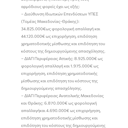
αρμόδιους φορείς έχει ως εξής:
–
Διεύθυνση Ιδιωτικών Επενδύσεων ΥΠΕΣ
(Τομέας Μακεδονίας-Θράκης):
34.825.000
€
ως φορο
λογική
απαλλαγή και
44.120.000
€
ως
επιχορήγηση, επιδότηση
χρηματοδοτικής μίσθωσης και επιδότηση του
κόστους της δημιουργούμενης απασχόλησης
.
–
ΔΙΑΠ Περιφέρειας Αττικής:
8.9
25.000
€
ως
φορο
λογική
απαλλαγ
ή και 1.975
.000
€
ως
επιχορήγηση, επιδότηση χρηματοδοτικής
μίσθωσης και επιδότηση του κόστους της
δημιουργούμενης απασχόλησης
.
–
ΔΙΑΠ Περιφέρειας Ανατολικής Μακεδονίας
και Θράκης:
6.870.000€ ως
φορολογική
απαλλαγή
και 4.690.000€ ως
επιχορήγηση,
επιδότηση χρηματοδοτικής μίσθωσης και
επιδότηση του κόστους της δημιουργούμενης