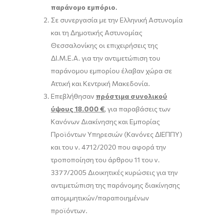
παράνομο εμπόριο.
Σε συνεργασία με την Ελληνική Αστυνομία
και τη Δημοτικής Αστυνομίας
Θεσσαλονίκης οι επιχειρήσεις της
ΔΙ.Μ.Ε.Α. για την αντιμετώπιση του
παράνομου εμπορίου έλαβαν χώρα σε
Αττική και Κεντρική Μακεδονία.
Επεβλήθησαν
πρόστιμα συνολικού
ύψους 18.000 €
, για παραβάσεις των
Κανόνων Διακίνησης και Εμπορίας
Προϊόντων Υπηρεσιών (Κανόνες ΔΙΕΠΠΥ)
και του ν. 4712/2020 που αφορά την
τροποποίηση του άρθρου 11 του ν.
3377/2005 Διοικητικές κυρώσεις για την
αντιμετώπιση της παράνομης διακίνησης
απομιμητικών/παραποιημένων
προϊόντων.