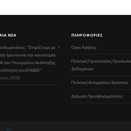
ΑΊΑ ΝΈΑ
ΠΛΗΡΟΦΟΡΙΕΣ
εοδωρικάκος: “Στηρίζουμε με
Όροι Χρήσης
την έρευνα και την καινοτομία
Πολιτική Προστασίας Προσωπι
ΠΑ του Υπουργείου Ανάπτυξης
Δεδομένων
τοδότηση του ΕΛΙΔΕΚ”
στου, 2026
Πολιτική Απορρήτου Χρηστών
Δήλωση Προσβασιμότητας