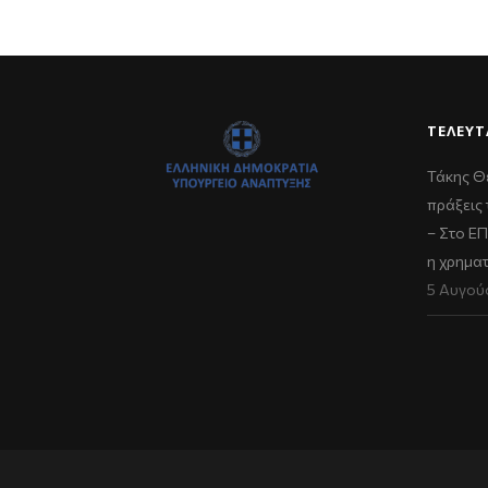
ΤΕΛΕΥΤ
Τάκης Θ
πράξεις 
– Στο Ε
η χρημα
5 Αυγού