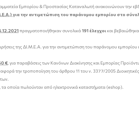
ραμματεία Εμπορίου & Προστασίας Καταναλωτή ανακοινώνουν την εβ
.Ε.Α.)
για την αντιμετώπιση του παράνομου εμπορίου στο σύνολ
5.12.2021
πραγματοποιήθηκαν συνολικά
191 έλεγχοι
και βεβαιώθηκ
χειρήσεις της ΔΙ.Μ.Ε.Α. για την αντιμετώπιση του παράνομου εμπορίο
50 €
, για παραβάσεις των Κανόνων Διακίνησης και Εμπορίας Προϊόντ
 αφορά την τροποποίηση του άρθρου 11 του ν. 3377/2005 Διοικητικές
των.
, τα οποία πωλούνταν από ηλεκτρονικά καταστήματα (eshop).