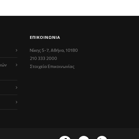
ΕΠΙΚΟΙΝΩΝΊΑ
Νίκης 5-7, Αθήνα, 10180
210 333 2000
κών
Στοιχεία Επικοινωνίας