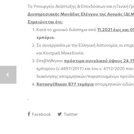
Το Υπουργείο Ανάπτυξης & Επενδύσεων και η Γενική Γ
Διυπηρεσιακής Μονάδας Ελέγχου της Αγοράς (ΔΙ.Μ
Σημειώνεται ότι:
Κατά το χρονικό διάστημα από
11.2021 έως και 0
εμπόριο.
Σε συνεργασία με την Ελληνική Αστυνομία, οι επι
και Κεντρική Μακεδονία.
Επεβλήθησαν
πρόστιμα συνολικού ύψους 24.7
εμπορίου (ν.4497/2017) και του ν. 4712/2020 που
διακίνησης απομιμητικών/παραποιημένων προϊόν
Κατασχέθηκαν 877 τεμάχια
απομιμητικών ειδών
Facebook
Twitter