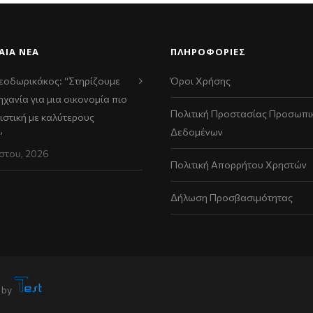
ΑΊΑ ΝΈΑ
ΠΛΗΡΟΦΟΡΙΕΣ
εοδωρικάκος: “Στηρίζουμε
Όροι Χρήσης
ηχανία για μια οικονομία πιο
Πολιτική Προστασίας Προσωπι
ιστική με καλύτερους
Δεδομένων
”
στου, 2026
Πολιτική Απορρήτου Χρηστών
Δήλωση Προσβασιμότητας
 by