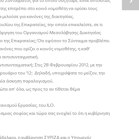
υ Συντάγματος για το οποίο συζητάμε, είναι απολύτως
ης επιτρέπει στο κοινό νομοθέτη να ορίσει τους
α μιλούσε για κανόνες της διαιτησίας.
ου της Επικρατείας, την οποία επικαλείστε, σε τι
ατάργηση του Οργανισμού Μεσολάβησης Διαιτησίας
ο της Επικρατείας; Ότι εφόσον το Σύνταγμα προβλέπει
ανόνες που ορίζει ο κοινός νομοθέτης, η καθ’
 αντισυνταγματική.
ντισυνταγματική; Στις 28 Φεβρουαρίου 2012, με την
ουάριο του ’12; Δηλαδή, υπογράψατε το μείζον, την
 μία άσκηση παραλογισμού.
α απ’ όλα, ως προς το αν τίθεται θέμα
ανισμού Εργασίας, του ILO.
όσμιας σοφίας και τώρα σας ενοχλεί το ότι η κυβέρνηση
άδελφοι, η κυβέρνηση ΣΥΡΙΖΑ και η Υπουργός