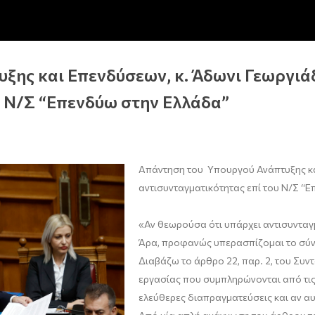
ξης και Επενδύσεων, κ. Άδωνι Γεωργιά
υ Ν/Σ “Επενδύω στην Ελλάδα”
Απάντηση του Υπουργού Ανάπτυξης κα
αντισυνταγματικότητας επί του Ν/Σ “
«Αν θεωρούσα ότι υπάρχει αντισυνταγ
Άρα, προφανώς υπερασπίζομαι το σύν
Διαβάζω το άρθρο 22, παρ. 2, του Συντ
εργασίας που συμπληρώνονται από τις
ελεύθερες διαπραγματεύσεις και αν αυτ