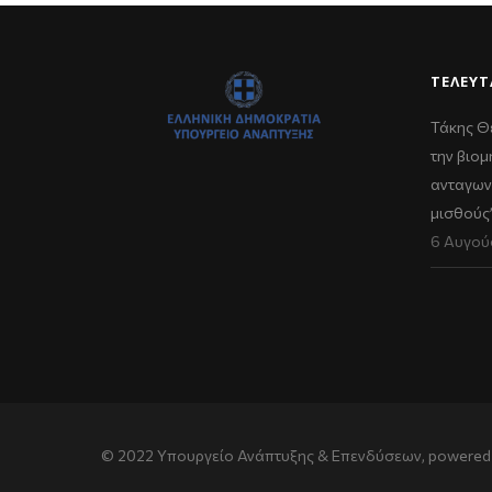
ΤΕΛΕΥΤ
Τάκης Θ
την βιομ
ανταγων
μισθούς
6 Αυγού
© 2022 Υπουργείο Ανάπτυξης & Επενδύσεων, powered