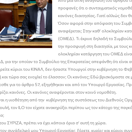
Από μία απλή ανάγνωση του άρθρου το
προφανές ότι ο συνταγματικός νομοθέτ
κανόνες διαιτησίας. Γιατί αλλιώς δεν θ
Όσον αφορά στην απόφαση του Συμβουλί
αναφέρεται; Στην καθ’ ολοκληρίαν κ
(ΟΜΕΔ). Τι έκρινε δηλαδή το Συμβούλι
την προσφυγή στη διαιτησία, με τους κ
ολοκληρίαν κατάργηση του ΟΜΕΔ είναι
, για την οποίαν το Συμβούλιο της Επικρατείας απεφάνθη ότι είναι α
είτε κύριοι του ΚΙΝΑΛ, δεν ήσαστε Υπουργοί στην κυβέρνηση το Φεβρ
και τώρα σας ενοχλεί το έλασσον; Οι κανόνες; Εδώ βρισκόμαστε σε
θε για το άρθρο 57, εξηγήθηκαν και από τον Υπουργό Εργασίας. Πρώτ
ίζει κανόνες. Οι κανόνες αναφέρονται στον κοινό νομοθέτη.
Είναι η υιοθέτηση από την κυβέρνηση της συστάσεως του Διεθνούς Οργ
Βουλή, τον ILO τον είχατε ανακηρύξει περίπου ως τον κάτοχο της παγκ
ία;
 του ΣΥΡΙΖΑ, πρέπει να έχει κάποια όρια σ’ αυτή τη χώρα.
ον συνάδελφό μου Υπουργό Εργασίας, ξέρετε, κυρίες και κύριοι συν