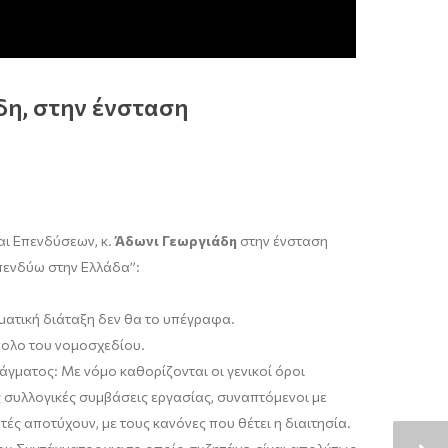
δη, στην ένσταση
ι Επενδύσεων, κ.
Άδωνι Γεωργιάδη
στην ένσταση
Επενδύω στην Ελλάδα”:
ματική διάταξη δεν θα το υπέγραφα.
ολο του νομοσχεδίου.
άγματος: Με νόμο καθορίζονται οι γενικοί όροι
 συλλογικές συμβάσεις εργασίας, συναπτόμενοι με
ές αποτύχουν, με τους κανόνες που θέτει η διαιτησία.