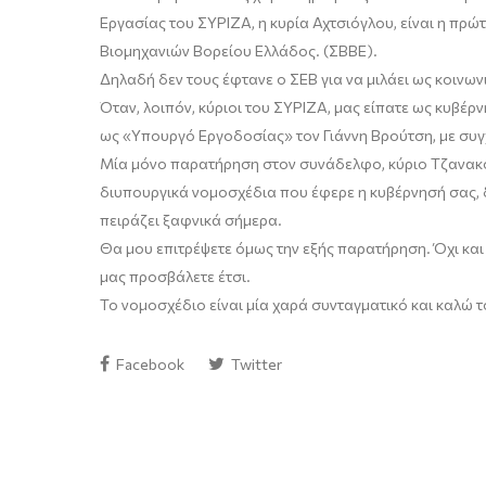
Εργασίας του ΣΥΡΙΖΑ, η κυρία Αχτσιόγλου, είναι η πρ
Βιομηχανιών Βορείου Ελλάδος. (ΣΒΒΕ).
Δηλαδή δεν τους έφτανε ο ΣΕΒ για να μιλάει ως κοινω
Όταν, λοιπόν, κύριοι του ΣΥΡΙΖΑ, μας είπατε ως κυβέρ
ως «Υπουργό Εργοδοσίας» τον Γιάννη Βρούτση, με συγχ
Μία μόνο παρατήρηση στον συνάδελφο, κύριο Τζανακό
διυπουργικά νομοσχέδια που έφερε η κυβέρνησή σας, δε
πειράζει ξαφνικά σήμερα.
Θα μου επιτρέψετε όμως την εξής παρατήρηση. Όχι κα
μας προσβάλετε έτσι.
Το νομοσχέδιο είναι μία χαρά συνταγματικό και καλώ
Facebook
Twitter