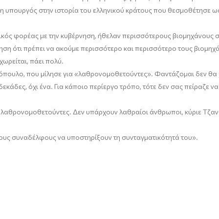
ώτη υπουργός στην ιστορία του ελληνικού κράτους που θεσμοθέτησε 
νικός φορέας με την κυβέρνηση, ήθελαν περισσότερους βιομηχάνους 
νηση ότι πρέπει να ακούμε περισσότερο και περισσότερο τους βιομηχά
ωρείται, πάει πολύ.
πουλο, που μίλησε για «λαθρονομοθετούντες». Φαντάζομαι δεν θα 
κάδες, όχι ένα. Για κάποιο περίεργο τρόπο, τότε δεν σας πείραζε ν
ι λαθρονομοθετούντες. Δεν υπάρχουν λαθραίοι άνθρωποι, κύριε Τζαν
 τους συναδέλφους να υποστηρίξουν τη συνταγματικότητά του».