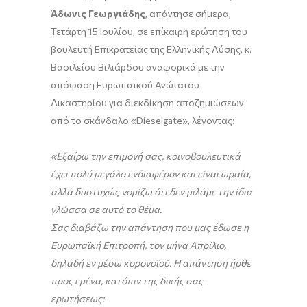
Άδωνις Γεωργιάδης
, απάντησε σήμερα,
Τετάρτη 15 Ιουλίου, σε επίκαιρη ερώτηση του
βουλευτή Επικρατείας της Ελληνικής Λύσης, κ.
Βασιλείου Βιλιάρδου αναφορικά με την
απόφαση Ευρωπαϊκού Ανώτατου
Δικαστηρίου για διεκδίκηση αποζημιώσεων
από το σκάνδαλο «Dieselgate», λέγοντας:
«
E
ξαίρω την επιμονή σας, κοινοβουλευτικά
έχει πολύ μεγάλο ενδιαφέρον και είναι ωραία,
αλλά δυστυχώς νομίζω ότι δεν μιλάμε την ίδια
γλώσσα σε αυτό το θέμα.
Σας διαβάζω την απάντηση που μας έδωσε η
Ευρωπαϊκή Επιτροπή, τον μήνα Απρίλιο,
δηλαδή εν μέσω κορονοϊού. Η απάντηση ήρθε
προς εμένα, κατόπιν της δικής σας
ερωτήσεως: