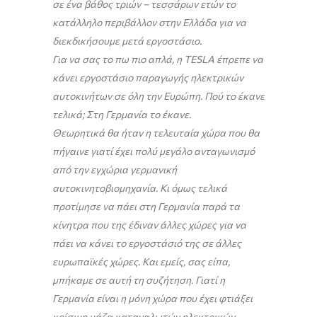
σε ένα βάθος τριών – τεσσάρων ετών το
κατάλληλο περιβάλλον στην Ελλάδα για να
διεκδικήσουμε μετά εργοστάσιο.
Για να σας το πω πιο απλά, η TESLA έπρεπε να
κάνει εργοστάσιο παραγωγής ηλεκτρικών
αυτοκινήτων σε όλη την Ευρώπη. Πού το έκανε
τελικά; Στη Γερμανία το έκανε.
Θεωρητικά θα ήταν η τελευταία χώρα που θα
πήγαινε γιατί έχει πολύ μεγάλο ανταγωνισμό
από την εγχώρια γερμανική
αυτοκινητοβιομηχανία. Κι όμως τελικά
προτίμησε να πάει στη Γερμανία παρά τα
κίνητρα που της έδιναν άλλες χώρες για να
πάει να κάνει το εργοστάσιό της σε άλλες
ευρωπαϊκές χώρες. Και εμείς, σας είπα,
μπήκαμε σε αυτή τη συζήτηση. Γιατί η
Γερμανία είναι η μόνη χώρα που έχει φτιάξει
κρίσιμη μάζα καταναλωτών ηλεκτρικών