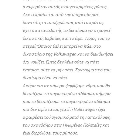
αναφερόταν αυτός ο συγκεκριμένος ρύπος.
Δεν τεκμαίρεται από την υπηρεσία μας
δυνατότητα αποζημίωσης από το κράτος.
Έχει
o
καταναλωτής το δικαίωμα να στραφεί
δικαστικά; Βεβαίως και το έχει. Ποιος του το
στερεί; Όποιος θέλει μπορεί να πάει στο
δικαστήριο της Volkswagen και να διεκδικήσει
ό,τι νομίζει. Εμείς δεν λέμε ούτε να πάει
κάποιος, ούτε να μην πάει. Συνταγματικό του
δικαίωμα είναι να πάει.
Ακόμα και αν σήμερα ψηφίζαμε νόμο, που θα
θεσπίζαμε το συγκεκριμένο αδίκημα, σήμερα
που το θεσπίζουμε το συγκεκριμένο αδίκημα
πια δεν υφίσταται, γιατί η Volkswagen έχει
αφαιρέσει το λογισμικό μετά την αποκάλυψη
του σκανδάλου στις Ηνωμένες Πολιτείες και
έχει διορθώσει τους ρύπους.