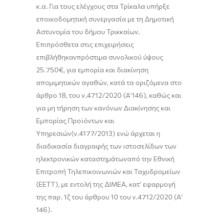
κ.α.
Για τους ελέγχους στα Τρίκαλα υπήρξε
εποικοδομητική συνεργασία με τη Δημοτική
Αστυνομία του δήμου
Τρικκαίων
.
Επιπρόσθετα στ
ις
επιχ
ειρήσεις
επιβλήθηκ
αν
πρόστιμ
α συνολικού ύψους
25.750
€,
για εμπορία και διακίνηση
απομιμητικών
αγαθών,
κατά τα οριζόμενα στο
ά
ρ
θρο
18, του ν.4712/2020
(Α’146)
,
καθώς και
για μη τήρηση των κανόνων Διακίνησης και
Εμπορίας Π
ρ
οϊόντων και
Υπηρεσιών
(ν.4177/2013)
ενώ
άρχεται
η
διαδικασία διαγραφής τ
ων
ιστοσελίδ
ων
τ
ων
ηλεκτρονικ
ών
καταστ
ημάτων
από την
Εθνική
Επιτροπή Τηλεπικοινωνιών και Ταχυδρομείων
(
ΕΕΤΤ
)
, με εντολή της ΔΙΜΕΑ
, κατ’ εφαρμογή
της παρ. 1ζ του άρθρου 10 του ν.4712/2020 (Α’
146)
.