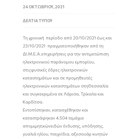
24 ΟΚΤΩΒΡΊΟΥ, 2021
ΔΕΛΤΊΑ ΤΎΠΟΥ
Τη
χρονική
περίοδο από 20/10/2021 έως και
2
3
/
10
/2021
πραγματοποιήθηκ
αν
από τη
ΔΙ
.
Μ
.
Ε
.
Α
.
επιχειρήσεις
για την
αντιμετώπιση
ηλεκτρονικού παράνομου εμπορίου
,
σ
τ
ις
φυσικ
ές
έδρ
ες
ηλεκτρονικ
ών
καταστ
ημάτων και σε προμηθευτ
ές
ηλεκτρονικών καταστημάτων
σ
τη
Θεσσαλία
και
συγκεκριμένα
σε Λάρισα, Τρίκαλα και
Καρδίτσα
.
Εντοπίστηκαν, κατασχέθηκαν και
καταστράφηκαν
4
.
504
τεμάχια
απομ
ι
μη
τικών
ειδών
ένδυσης, υπόδησης,
γυαλιά ηλίου, παιχνίδια,
αξεσουάρ
κι
ν
η
τ
ώ
ν