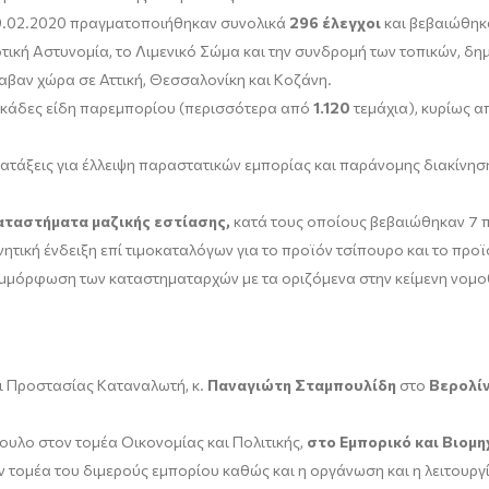
09.02.2020 πραγματοποιήθηκαν συνολικά
296 έλεγχοι
και βεβαιώθηκ
τική Αστυνομία, το Λιμενικό Σώμα και την συνδρομή των τοπικών, δημ
αβαν χώρα σε Αττική, Θεσσαλονίκη και Κοζάνη.
εκάδες είδη παρεμπορίου (περισσότερα από
1.120
τεμάχια), κυρίως α
ατάξεις για έλλειψη παραστατικών εμπορίας και παράνομης διακίνηση
καταστήματα μαζικής εστίασης,
κατά τους οποίους βεβαιώθηκαν 7 π
ική ένδειξη επί τιμοκαταλόγων για το προϊόν τσίπουρο και το προ
μμόρφωση των καταστηματαρχών με τα οριζόμενα στην κείμενη νομο
αι Προστασίας Καταναλωτή, κ.
Παναγιώτη Σταμπουλίδη
στο
Βερολί
βουλο στον τομέα Οικονομίας και Πολιτικής,
στο Εμπορικό και Βιομη
τομέα του διμερούς εμπορίου καθώς και η οργάνωση και η λειτουργί