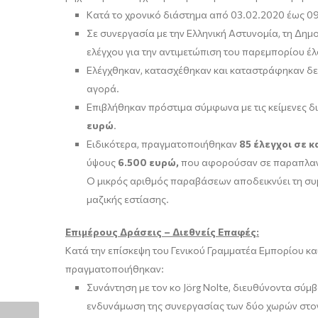
Κατά το χρονικό διάστημα από 03.02.2020 έως 
Σε συνεργασία με την Ελληνική Αστυνομία, τη Δημο
ελέγχου για την αντιμετώπιση του παρεμπορίου έλ
Ελέγχθηκαν, κατασχέθηκαν και καταστράφηκαν δ
αγορά.
Επιβλήθηκαν πρόστιμα σύμφωνα με τις κείμενες δι
ευρώ
.
Ειδικότερα, πραγματοποιήθηκαν
85 έλεγχοι σε 
ύψους
6.500 ευρώ,
που αφορούσαν σε παραπλανητ
Ο μικρός αριθμός παραβάσεων αποδεικνύει τη συ
μαζικής εστίασης.
Επιμέρους Δράσεις – Διεθνείς Επαφές:
Κατά την επίσκεψη του Γενικού Γραμματέα Εμπορίου κ
πραγματοποιήθηκαν:
Συνάντηση με τον κο Jörg Nolte, διευθύνοντα σύμ
ενδυνάμωση της συνεργασίας των δύο χωρών στον 