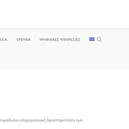
.Ε.Α.
ΕΡΕΥΝΑ
ΨΗΦΙΑΚΈΣ ΥΠΗΡΕΣΊΕΣ
δομαδιαία επιχειρησιακή δραστηριότητα των