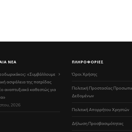
ΑΊΑ ΝΈΑ
ΠΛΗΡΟΦΟΡΙΕΣ
εοδωρικάκος: «Συμβάλλουμε
Όροι Χρήσης
ική ασφάλεια της πατρίδας
Πολιτική Προστασίας Προσωπι
νέο αναπτυξιακό καθεστώς για
Δεδομένων
να»
στου, 2026
Πολιτική Απορρήτου Χρηστών
Δήλωση Προσβασιμότητας