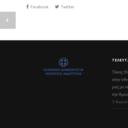
Facebook
Twitter
ΤΕΛΕΥΤ
Τάκης Θ
στην εθν
μας με 
την Άμυ
7 Αυγού