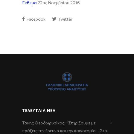
Έκθεμα
22ας Νοεμβρίου 2016
Facebook
Twitter
ΤΕΛΕΥΤΑΊΑ ΝΈΑ
Τάκης Θεοδωρικάκος: “Στηρίζουμε με
πράξεις την έρευνα και την καινοτομία – Στο