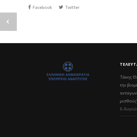
Facebook
Twitter
ΤΕΛΕΥΤ
Τάκης Θ
την βιομ
ανταγων
μισθούς
6 Αυγού