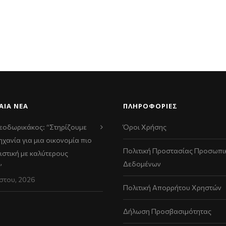
ΑΊΑ ΝΈΑ
ΠΛΗΡΟΦΟΡΙΕΣ
εοδωρικάκος: “Στηρίζουμε
Όροι Χρήσης
ηχανία για μια οικονομία πιο
Πολιτική Προστασίας Προσωπι
ιστική με καλύτερους
Δεδομένων
”
στου, 2026
Πολιτική Απορρήτου Χρηστών
Δήλωση Προσβασιμότητας