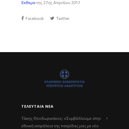
Έκθεμα
της 27ης Απριλίου 2017
Facebook
Twitter
ΤΕΛΕΥΤΑΊΑ ΝΈΑ
Τάκης Θεοδωρικάκος: «Συμβάλλουμε στην
εθνική ασφάλεια της πατρίδας μας με νέο