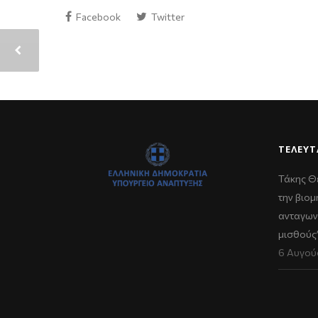
Facebook
Twitter
ΤΕΛΕΥΤ
Τάκης Θ
την βιομ
ανταγων
μισθούς
6 Αυγού