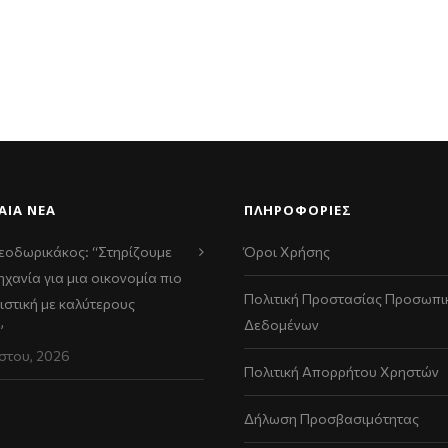
ΑΊΑ ΝΈΑ
ΠΛΗΡΟΦΟΡΙΕΣ
εοδωρικάκος: “Στηρίζουμε
Όροι Χρήσης
ηχανία για μια οικονομία πιο
Πολιτική Προστασίας Προσωπι
ιστική με καλύτερους
Δεδομένων
”
στου, 2026
Πολιτική Απορρήτου Χρηστών
Δήλωση Προσβασιμότητας