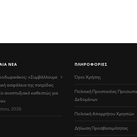
ΑΊΑ ΝΈΑ
ΠΛΗΡΟΦΟΡΙΕΣ
εοδωρικάκος: «Συμβάλλουμε
Όροι Χρήσης
ική ασφάλεια της πατρίδας
Πολιτική Προστασίας Προσωπι
νέο αναπτυξιακό καθεστώς για
Δεδομένων
να»
στου, 2026
Πολιτική Απορρήτου Χρηστών
Δήλωση Προσβασιμότητας