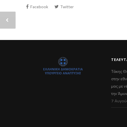
Facebook
Twitter
ΤΕΛΕΥΤ
Τάκης Θ
στην εθν
μας με 
την Άμυ
7 Αυγού