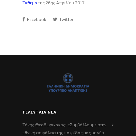
Έκθεμα
της 26ης Απριλίου 2017
Facebook
Twitter
ΤΕΛΕΥΤΑΊΑ ΝΈΑ
Τάκης Θεοδωρικάκος: «Συμβάλλουμε στην
εθνική ασφάλεια της πατρίδας μας με νέο