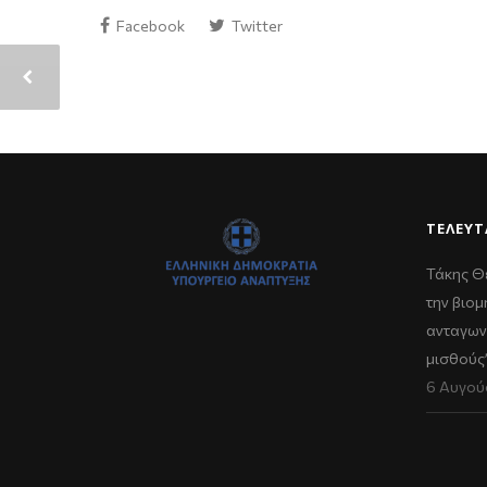
Facebook
Twitter
ΤΕΛΕΥΤ
Τάκης Θ
την βιομ
ανταγων
μισθούς
6 Αυγού