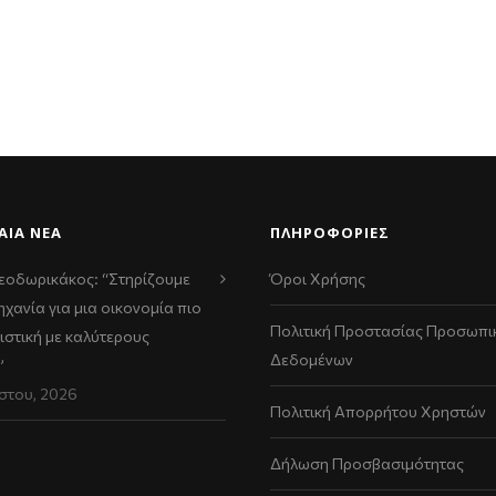
ΑΊΑ ΝΈΑ
ΠΛΗΡΟΦΟΡΙΕΣ
εοδωρικάκος: “Στηρίζουμε
Όροι Χρήσης
ηχανία για μια οικονομία πιο
Πολιτική Προστασίας Προσωπι
ιστική με καλύτερους
Δεδομένων
”
στου, 2026
Πολιτική Απορρήτου Χρηστών
Δήλωση Προσβασιμότητας