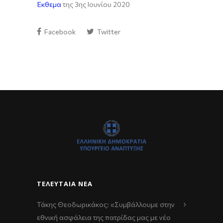
Έκθεμα
της 3ης Ιουνίου 2020
Facebook
Twitter
ΤΕΛΕΥΤΑΊΑ ΝΈΑ
Τάκης Θεοδωρικάκος: «Συμβάλλουμε στην
εθνική ασφάλεια της πατρίδας μας με νέο