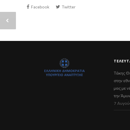
Facebook
Twitter
ΤΕΛΕΥΤ
Τάκης Θ
στην εθν
μας με 
την Άμυ
7 Αυγού