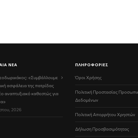
ΑΊΑ ΝΈΑ
ΠΛΗΡΟΦΟΡΙΕΣ
εοδωρικάκος: «Συμβάλλουμε
Όροι Χρήσης
ική ασφάλεια της πατρίδας
Πολιτική Προστασίας Προσωπι
νέο αναπτυξιακό καθεστώς για
Δεδομένων
να»
στου, 2026
Πολιτική Απορρήτου Χρηστών
Δήλωση Προσβασιμότητας