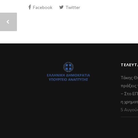
Facebook
Twitter
ΤΕΛΕΥΤ
Τάκης Θ
πράξεις 
– Στο Ε
η χρημα
5 Αυγού