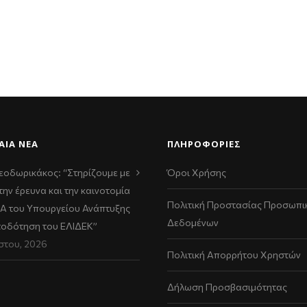
ΑΊΑ ΝΈΑ
ΠΛΗΡΟΦΟΡΙΕΣ
εοδωρικάκος: “Στηρίζουμε με
Όροι Χρήσης
την έρευνα και την καινοτομία
Πολιτική Προστασίας Προσωπι
ΠΑ του Υπουργείου Ανάπτυξης
Δεδομένων
τοδότηση του ΕΛΙΔΕΚ”
στου, 2026
Πολιτική Απορρήτου Χρηστών
Δήλωση Προσβασιμότητας