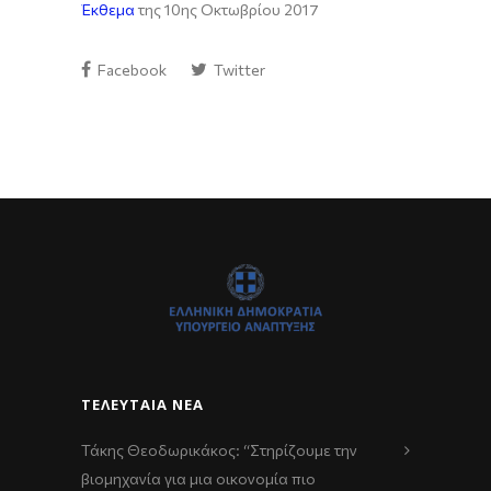
Έκθεμα
της 10ης Οκτωβρίου 2017
Facebook
Twitter
ΤΕΛΕΥΤΑΊΑ ΝΈΑ
Τάκης Θεοδωρικάκος: “Στηρίζουμε την
βιομηχανία για μια οικονομία πιο