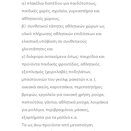
α) πλακίδια δαπέδου για παιδότοπους,
παιδικές χαρές, σχολεία, γυμναστήρια και
αθλητικούς χώρους,
β) συνθετικοί τάπητες αθλητικών χώρων ως
υλικό πλήρωσης αθλητικών επιδόσεων και
ελαστική υπόβαση σε συνθετικούς
χλοοτάπητες και
γ) διάφορα αντικείμενα όπως: παιχνίδια και
προϊόντα παιδικής φροντίδας, αθλητικός
εξοπλισμός (χειρολαβές ποδηλάτων,
μπαστουνιών του γκολφ, ρακετών κ.α.),
οικιακά σκεύη, καροτσάκια, περιπατητήρες
βρεφών, εργαλεία για οικιακή χρήση, ρούχα,
παπούτσια, γάντια, αθλητικά ρούχα, λουράκια
για ρολόγια, περιβραχιόνια, μάσκες,
εξαρτήματα για τα μαλλιά κ.α.
Τα ως άνω προϊόντα από μεταποίηση