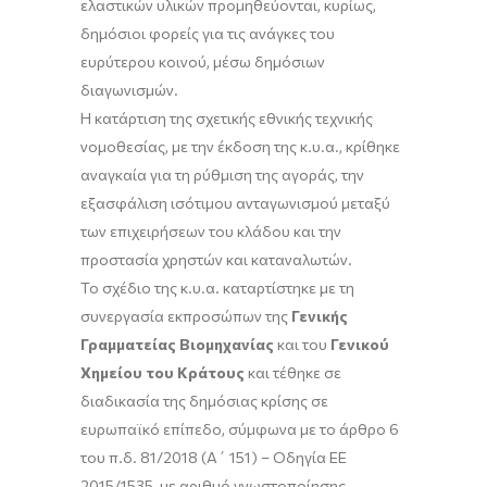
ελαστικών υλικών προμηθεύονται, κυρίως,
δημόσιοι φορείς για τις ανάγκες του
ευρύτερου κοινού, μέσω δημόσιων
διαγωνισμών.
Η κατάρτιση της σχετικής εθνικής τεχνικής
νομοθεσίας, με την έκδοση της κ.υ.α., κρίθηκε
αναγκαία για τη ρύθμιση της αγοράς, την
εξασφάλιση ισότιμου ανταγωνισμού μεταξύ
των επιχειρήσεων του κλάδου και την
προστασία χρηστών και καταναλωτών.
Το σχέδιο της κ.υ.α. καταρτίστηκε με τη
συνεργασία εκπροσώπων της
Γενικής
Γραμματείας Βιομηχανίας
και του
Γενικού
Χημείου του Κράτους
και τέθηκε σε
διαδικασία της δημόσιας κρίσης σε
ευρωπαϊκό επίπεδο, σύμφωνα με το άρθρο 6
του π.δ. 81/2018 (Α΄ 151) – Οδηγία ΕΕ
2015/1535, με αριθμό γνωστοποίησης