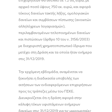
επιχειρήσεων θα ανέλθει σε 1.2 δις ευρώ, με
αρχικό ποσό ύψους 750 εκ. ευρώ, και αφορά
τόκους δανείων τακτής λήξης, ομολογιακών
δανείων και συμβάσεων πίστωσης (ανοικτών
αλληλόχρεων λογαριασμών),
περιλαμβανομένων τιτλοποιημένων δανείων
και πιστώσεων (άρθρο 10 του ν. 3156/2003)
με διαχειριστή χρηματοπιστωτικό ίδρυμα που
μετέχει στη Δράση και τα οποία ήταν ενήμερα
στις 31/12/2019.
Την ερχόμενη εβδομάδα, αναμένεται να
ξεκινήσει η διαδικασία υποβολής των
αιτήσεων των ενδιαφερόμενων επιχειρήσεων
προς τις τράπεζες μέσω του ΠΣΚΕ.
Διευκρινίζεται ότι η δράση αφορά στην
κάλυψη τόκων υφιστάμενων ενήμερων
δανείων στις 31/12/2019 για τις μικρομεσαίες