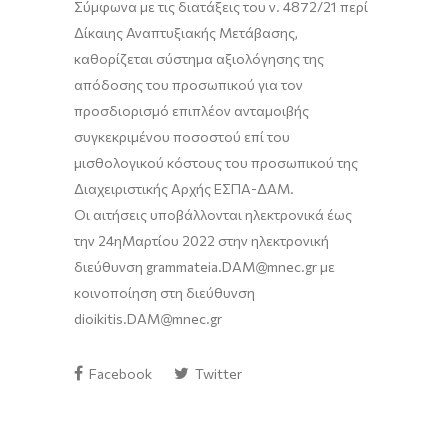
Σύμφωνα με τις διατάξεις του ν. 4872/21 περί
Δίκαιης Αναπτυξιακής Μετάβασης
,
καθορίζεται σύστημα αξιολόγησης της
απόδοσης του προσωπικού για τον
προσδιορισμό επιπλέον ανταμοιβής
συγκεκριμένου ποσοστού επί του
μισθολογικού κόστους του προσωπικού της
Διαχειριστικής Αρχής ΕΣΠΑ-ΔΑΜ.
Οι αιτήσεις υποβάλλονται ηλεκτρονικά
έως
την 24
η
Μαρτίου 2022 στην ηλεκτρονική
διεύθυνση grammateia.DAM@mnec.gr με
κοινοποίηση στη διεύθυνση
dioikitis.DAM@mnec.gr
Facebook
Twitter