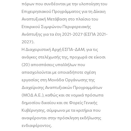
πόρων που συνδέονται με την υλοποίηση του
Επιχειρησιακού Προγράμματος για τη Δίκαιη
Αναπτυξιακή Μετάβαση στο πλαίσιο του
Εταιρικού Συμφώνου Περιφερειακής
Ανάπτυξης για τα έτη 2021-2027 (ΕΣΠΑ 2021-
2027).
Η Διαχειριστική Αρχή ΕΣΠΑ-ΔΑΜ
,
για τις
ανάγκες στελέχωσής της
,
προχωρά
σε είκοσι
(20) αποσπάσεις
υπαλλήλων
που
απασχολούνται με οποιαδήποτε σχέση
εργασίας στη Μονάδα Οργάνωσης της
Διαχείρισης Αναπτυξιακών Προγραμμάτων
(ΜΟΔ Α.Ε.), καθώς και σε νομικά πρόσωπα
δημοσίου δικαίου και σε Φορείς Γενικής
Κυβέρνησης,
σύμφωνα με
τα
κριτήρια που
αναφέρονται στην πρόσκληση εκδήλωσης
ενδιαφέροντος
.