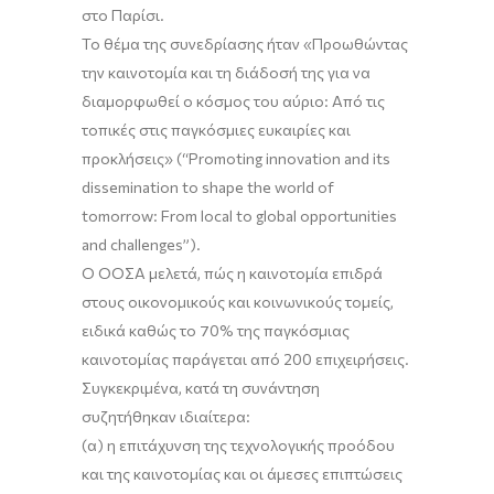
στο Παρίσι.
Το θέμα της συνεδρίασης ήταν «Προωθώντας
την καινοτομία και τη διάδοσή της για να
διαμορφωθεί ο κόσμος του αύριο: Από τις
τοπικές στις παγκόσμιες ευκαιρίες και
προκλήσεις» (“Promoting innovation and its
dissemination to shape the world of
tomorrow: From local to global opportunities
and challenges”).
Ο ΟΟΣΑ μελετά, πώς η καινοτομία επιδρά
στους οικονομικούς και κοινωνικούς τομείς,
ειδικά καθώς το 70% της παγκόσμιας
καινοτομίας παράγεται από 200 επιχειρήσεις.
Συγκεκριμένα, κατά τη συνάντηση
συζητήθηκαν ιδιαίτερα:
(α) η επιτάχυνση της τεχνολογικής προόδου
και της καινοτομίας και οι άμεσες επιπτώσεις