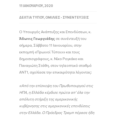
11 ΙΑΝΟΥΑΡΊΟΥ, 2020
ΔΕΛΤΊΑ ΤΎΠΟΥ
,
ΟΜΙΛΊΕΣ - ΣΥΝΕΝΤΕΎΞΕΙΣ
O Υπουργός Ανάπτυξης και Επενδύσεων, κ.
Άδωνις Γεωργιάδης
σε συνέντευξή του
σήμερα, Σάββατο 11 Ιανουαρίου, στην
εκπομπή «Πρωινοί Τύποι»» και τους
δημοσιογράφους, κ. Νίκο Ρογκάκο και
Παναγιώτη Στάθη, στον τηλεοπτικό σταθμό
ANT1, σχολίασε την επικαιρότητα λέγοντας:
«Από την επίσκεψη του Πρωθυπουργού στις
ΗΠΑ, η Ελλάδα κέρδισε πρώτα απ’ όλα την
απόλυτη στήριξη της αμερικανικής
κυβέρνησης στις αμερικανικές επενδύσεις
στην Ελλάδα. Ο Πρόεδρος Τραμπ πέρασε ήδη