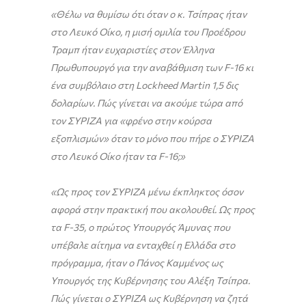
«Θέλω να θυμίσω ότι όταν ο κ. Τσίπρας ήταν
στο Λευκό Οίκο, η μισή ομιλία του Προέδρου
Τραμπ ήταν ευχαριστίες στον Έλληνα
Πρωθυπουργό για την αναβάθμιση των
F
-16 κι
ένα συμβόλαιο στη
Lockheed
Martin
1,5 δις
δολαρίων. Πώς γίνεται να ακούμε τώρα από
τον ΣΥΡΙΖΑ για «φρένο στην κούρσα
εξοπλισμών» όταν το μόνο που πήρε ο ΣΥΡΙΖΑ
στο Λευκό Οίκο ήταν τα
F
-16;»
«Ως προς τον ΣΥΡΙΖΑ μένω έκπληκτος όσον
αφορά στην πρακτική που ακολουθεί. Ως προς
τα
F
-35, ο πρώτος Υπουργός Άμυνας που
υπέβαλε αίτημα να ενταχθεί η Ελλάδα στο
πρόγραμμα, ήταν ο Πάνος Καμμένος ως
Υπουργός της Κυβέρνησης του Αλέξη Τσίπρα.
Πώς γίνεται ο ΣΥΡΙΖΑ ως Κυβέρνηση να ζητά