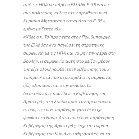
από τις ΗΠΑ να πάρει η Ελλάδα
F
-35 και ως
αντιπολίτευση να λέει στον πρωθυπουργό
Κυριάκο Μητσοτάκη «σταμάτα τα
F
-35»,
εμένα με ξεπερνά».
«Χθες ο κ. Τσίπρας είπε στον Πρωθυπουργό
της Ελλάδας «να παγώσει τη στρατηγική
συμφωνία με τις ΗΠΑ και να μην την φέρει στη
Βουλή». Η συμφωνία αυτή στο μείζον μέρος
της είχε ολοκληρωθεί επί Κυβέρνησης του κ.
Τσίπρα. Αυτά που περιλαμβάνει η συμφωνία,
ήδη υλοποιούνται στην Ελλάδα. Οι
διευκολύνσεις που έδινε η Κυβέρνηση της
Αριστεράς στη Σούδα προς τον αμερικάνικο
στόλο, τις έδινε παράνομα γιατί δεν είχε
ψηφίσει το Νόμο. Αυτά που έδινε παράνομα η
Κυβέρνηση της Αριστεράς, έρχεται τώρα η
Κυβέρνηση του Κυριάκου Μητσοτάκη να τα