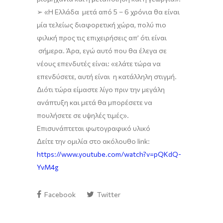
➢
«
Η Ελλάδα μετά από 5 – 6 χρόνια θα είναι
μία
τελείως διαφορετική
χώρα
, π
ολύ πιο
φιλική προς τις επιχειρήσεις απ’ ότι είναι
σήμερα.
Άρα,
εγώ αυτό που θα
έλεγα
σε
νέους επενδυτές είναι: «
ελάτε τώρα να
επενδύσετε, αυτή είναι η κατάλληλη στιγμή
.
Διότι τώρα είμαστε λίγο πριν την μεγάλη
ανάπτυξη και μετά θα μπορέσετε να
πουλήσετε σε υψηλές τιμές
».
Επισυνάπτεται φωτογραφικό υλικό
Δείτε την ομιλία στο ακόλουθο
link
:
https://www.youtube.com/watch?v=pQKdQ-
YvM4g
Facebook
Twitter