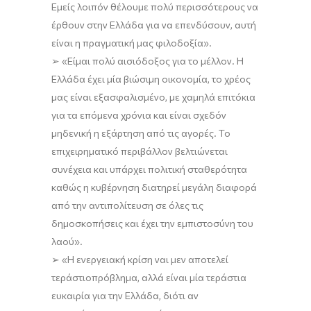
Εμείς λοιπόν
θέλουμε πολύ περισσότερους να
έρθουν στην Ελλάδα για να επενδύσουν, αυτή
είναι η πραγματική μας φιλοδοξία
»
.
➢
«Ε
ίμαι πολύ αισιόδοξος για το μέλλον.
Η
Ελλάδα έχει μία βιώσιμη οικονομία, το χρέος
μας είναι εξασφαλισμένο, με χαμηλά επιτόκια
για τα επόμενα χρόνια και είναι σχεδόν
μηδενική η εξάρτηση από τις αγορές. Το
επιχειρηματικό περιβάλλον βελτιώνεται
συνέχεια
και
υπάρχει
πολιτική σταθερότητα
καθώς η
κυβέρνηση
διατηρεί
μεγάλη διαφορά
από την αντιπολίτευση σε όλες τις
δημοσκοπήσεις
και
έχ
ει
την εμπιστοσύνη του
λαού
»
.
➢
«Η
ενεργειακή κρίση
ναι μεν αποτελεί
τεράστι
ο
πρ
όβλημα
, αλλά
είναι μία τεράστια
ευκαιρία
για την Ελλάδα, διότι
αν