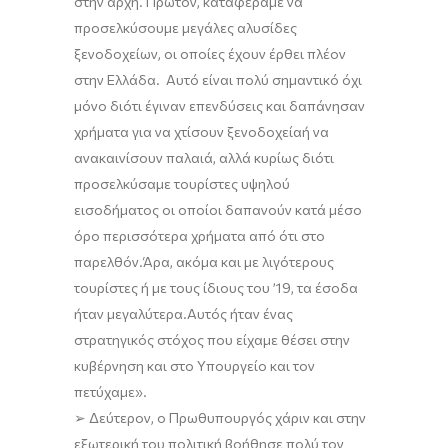
στην αρχή. Πρώτ
ον,
καταφέραμε να
προσελκύσουμε μεγάλες αλυσίδες
ξενοδοχείων
,
οι οποίες έχουν έρθει πλέον
στην Ελλάδα. Αυτό είναι πολύ σημαντικό όχι
μόνο διότι έγιναν επενδύσεις και δαπάνησαν
χρήματα για να χτίσουν ξενοδοχεία
ή
να
ανακαινίσουν παλαιά, αλλά κυρίως διότι
προσελκύσαμε τουρίστες υψηλού
εισοδήματος οι οποίοι δαπανούν κατά μέσο
όρο περισσότερα χρήματα από ότι στο
παρελθόν.
Άρα
,
ακόμα και με λιγότερους
τουρίστες ή με τους ίδιους του ’19
,
τα έσοδα
ήταν μεγαλύτερα.
Αυτός ήταν ένας
στρατηγικός στόχος που είχαμε θέσει στην
κυβέρνηση και στο Υπουργείο και τον
πετύχαμε
»
.
➢
Δεύτερον, ο Πρωθυπουργός χάριν
και
στην
εξωτερική του πολιτική βοήθησε πολύ τον