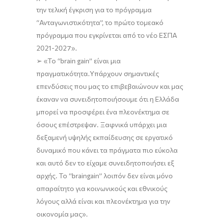
την τελική έγκριση για το πρόγραμμα
“Ανταγωνιστικότητα”,
το πρώτο τομεακό
πρόγραμμα που εγκρίνεται από το νέο ΕΣΠΑ
2021-2027».
➢
«
Το
“
brain
gain
”
είναι μια
πραγματικότητα.
Υπάρχουν σημαντικές
επενδύσεις που
μας
το επιβεβα
ιώνουν
και
μας
έκαναν να
συνειδητοποιήσ
ου
με ότι η Ελλάδα
μπορεί να προσφέρει ένα πλεονέκτημα σ
ε
όσους επέστρεψαν
.
Ξαφνικά υπάρχει μια
δεξαμενή υψηλής εκπαίδευσης σε εργατικό
δυναμικό που κάνει τα πράγματα πιο εύκολα
και αυτό δεν το είχαμε συνειδητοποιήσει εξ
αρχής.
Το
“
brain
gain
”
λοιπόν δεν είναι μόνο
απαραίτητο για κοινωνικούς και εθνικούς
λόγους αλλά είναι και πλεονέκτημα για την
οικονομία
μας»
.