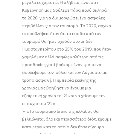
μεγάλο
ευχαριστ
ώ.
Η
αλήθεια είναι ότι η
Κυβέρνησή μας δούλεψε πάρα πολύ σκληρά,
το 2020, για να διαμορφώσει ένα ασφαλές
περιβάλλον για τον τουρισμό.
Το 2020
,
αρχικά
οι προβλέψεις ήταν ότι τα έσοδα από τον
τουρισμό θα
ήταν
σχεδόν στο μηδέν
.
Ή
μαστ
αν
περίπου στο 25% του 2019
,
που ήταν
χαμηλό μεν αλλά
σαφώς
καλύτερο από τις
προσδοκίες,
γιατί βρήκαμε ένα
ν
τρόπο να
δουλέψουμε
τον
Ιούλιο και
τον
Αύγουστο με
τρόπο ασφαλή.
Η
εμπειρία εκείνης της
χρονιάς μας βοήθησε να έχουμε μια
εξαιρετική χρονιά το ’21 και
να
χτίσ
ου
με την
επιτυχία του ’22
»
➢
«
Τ
ο τουριστικό
brand
της Ελλάδας θα
βελτιώνεται όλο και περισσότερο διότι έχουμε
καταφέρει κάτι το οποίο δεν ήταν σίγουρο