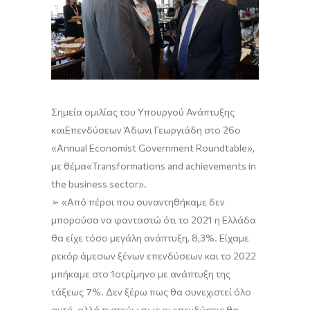
Σημεία
ομιλίας
του
Υπουργού
Ανάπτυξης
και
Επενδύσεων
Άδωνι
Γεωργιάδη
στο
26
ο
«Annual Economist Government Roundtable»,
με
θέμα
«
Transformations and achievements in
the business sector»
.
➢
«
Από
πέρσι
που συναντηθήκαμε δεν
μπορούσα να φανταστώ ότι το 2021
η Ελλάδα
θα είχε τόσο
μεγάλη
ανάπτυξη
,
8,3%.
Είχαμε
ρεκόρ άμεσων ξένων επενδύσεων και το 2022
μπήκαμε στο 1
ο
τρίμηνο με ανάπτυξη της
τάξεως 7%.
Δεν ξέρω πως θα συνεχιστεί
όλο
αυτό
, αλλά
πιστεύω πως
οι επενδύσεις
θα