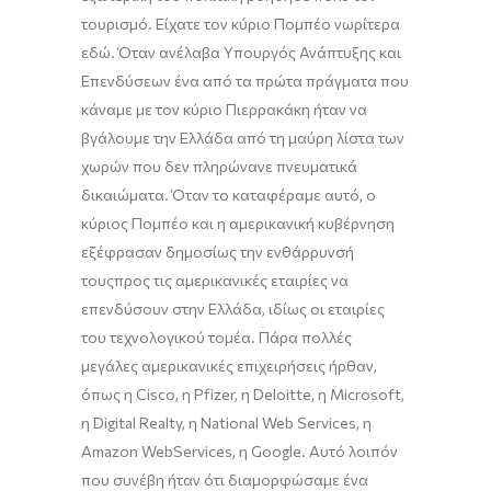
τουρισμό
.
Είχατε τον κύριο
Πομπέο
νωρίτερα
εδώ. Όταν ανέλαβα Υπουργός
Ανάπτυξης και
Επενδύσεων ένα από τα πρώτα πράγματα που
κάναμε
με το
ν
κύριο
Πιερρακάκη
ήταν να
βγάλουμε την Ελλάδα
από
τη μαύρη λίστα των
χωρών που δεν πληρώνανε πνευματικά
δικαιώματα.
Όταν το καταφέραμε αυτό
,
ο
κύριος
Πομπέο
και η αμερικανική κυβέρνηση
εξέφρασ
αν
δημοσίως την ενθάρρυνσή
τ
ους
προς τις αμερικανικές εταιρίες να
επενδύσουν στην Ελλάδα, ιδίως οι εταιρίες
του τεχνολογικού τομέα.
Π
άρα πολλές
μεγάλες αμερικανικές επιχειρήσεις ήρθαν
,
όπως η
Cisco
, η
Pfizer
, η
Deloitte
, η
Microsoft
,
η
Digital
Realty
, η
National
Web
Services
, η
Amazon
Web
Services
, η
Google
.
Αυτό λοιπόν
που συνέβη ήταν ότι διαμορφώσαμε ένα