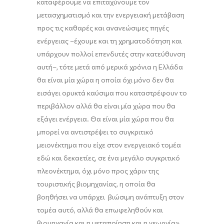
καταφέρουμε να επιταχύνουμε τον
μετασχηματισμό και την ενεργειακή μετάβαση
προς τις καθαρές και ανανεώσιμες πηγές
ενέργειας
–
έχουμε
και
τη χρηματοδότηση και
υπάρχουν πολλοί επενδυτές στην κατεύθυνση
αυτή
–
, τότε μετά από μερικά χρόνια η Ελλάδα
θα είναι μία χώρα η οποία όχι μόνο δεν θα
εισάγει ορυκτά καύσιμα που καταστρέφουν το
περιβάλλον
αλλά θα είναι μία χώρα που θα
εξάγει ενέργεια. Θα είναι μία χώρα που θα
μπορεί να αντιστρέψει το συγκριτικό
μειονέκτημα που είχε στον ενεργειακό τομέα
εδώ και δεκαετίες, σε ένα μεγάλο συγκριτικό
πλεονέκτημα, όχι μόνο προς χάριν της
τουριστικής βιομηχανίας, η οποία θα
βοηθήσει να υπάρχει βιώσιμη ανάπτυξη στον
τομέα αυτό
, αλλά θα επωφεληθούν
και
βιομηχανία και
η μεταποίηση και η γεωργία
»
.