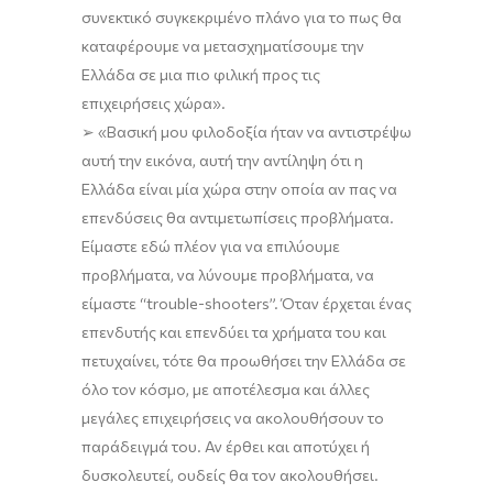
συνεκτικό συγκεκριμένο πλάνο για το πως θα
καταφέρουμε να μετασχηματίσουμε την
Ελλάδα σε μια πιο φιλική προς τις
επιχειρήσεις χώρα
»
.
➢
«
Βασική μου φιλοδοξία ήταν να αντιστρέψω
αυτή την εικόνα, αυτή την αντίληψη ότι η
Ελλάδα είναι μία χώρα στην οποία αν πας να
επενδύσεις θα αντιμετωπίσεις προβλήματα.
Είμαστε εδώ
πλέον
για να επιλύουμε
προβλήματα,
να
λύνουμε προβλήματα,
να
είμαστε
“
trouble-shooters
”
.
Ό
ταν έρχεται ένας
επενδυτής και επενδύει
τα
χρήματα
του
και
πετυχαίνει, τότε θα προωθήσει την Ελλάδα σε
όλο τον κόσμο
, με αποτέλεσμα και
άλλες
μεγάλες επιχειρήσεις
ν
α
ακολουθήσουν το
παράδειγμά του
.
Αν
έρθει
και απ
οτύχει
ή
δυσκολευτεί, ουδείς θα τον ακολουθήσει.