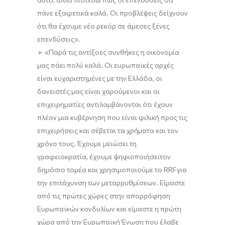
πάνε
εξαιρετικά
καλά
.
Οι προβλέψεις
δείχνουν
ότι θα έχουμε
νέο
ρεκόρ σε άμεσες ξένες
επενδύσεις
»
.
➢
«Παρά τις αντίξοες συνθήκες η
οικονομία
μας πάει
πολύ
καλά.
Οι
ε
υρωπαϊκές αρχές
είναι
ευχαριστημένες
με
την
Ελλάδα
, οι
δανειστές μας είναι χαρούμενοι και οι
επιχειρηματίες
αντιλαμβάνονται
ότι έχουν
πλέον
μια κυβέρνηση που είναι φιλική προς τις
επιχειρήσεις και σέβεται τα χρήματα και το
ν
χρόνο τους.
Έχουμε
μειώσει
τη
γραφειοκρατία
, έχουμε ψηφιοποιήσει
τον
δημόσιο τομέα
και
χρησιμοποιούμε
το
RRF
για
την
επιτάχυνση των μεταρρυθμίσεων
.
Είμαστε
από τις πρώτες χώρες στην απορρόφηση
Ευρωπαϊκών κονδυλίων και είμαστε η
πρώτη
χώρα
από την Ευρωπαϊκή Ένωση που έλαβε