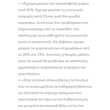
➢
«
Έχουμε
μειώσει την προκαταβολή φόρου
κατά 50%. Έχουμε μειώσει τις κοινωνικές
εισφορές κατά 5% και αυτό θα μειωθεί
περαιτέρω.
Αυτά είναι δύο προβλήματα που
κληρονομήσαμε από το παρελθόν. Και
σκοπός μας
είναι κάθε χρόνο να μειώνονται
αυτοί οι συντελεστές.
Και βεβαίως έχουμε
μειώσει τη φορολογία των επιχειρήσεων από
το 28% στο 23%. Συνεπώς, η θεωρία, μάλλον,
είναι ότι γενικά θα κινηθούμε σε κατάσταση
χαμηλότερων ασφαλιστικών εισφορών και
φορολογίας
»
.
➢
«
Στην πολιτική σπάνια βλέπεις τη δουλειά
σου να αναγνωρίζεται σε καθημερινή βάση και
για
όλα αυτά τα υπέροχα πράγματα που
ακούστηκαν
πιο πριν για την Κυβέρνησή μας
και για εμένα προσωπικά θέλω να
πω ένα