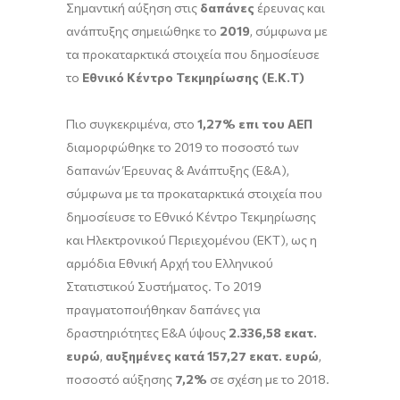
Σημαντική αύξηση στις
δαπάνες
έρευνας και
ανάπτυξης σημειώθηκε το
2019
, σύμφωνα με
τα προκαταρκτικά στοιχεία που δημοσίευσε
το
Εθνικό Κέντρο Τεκμηρίωσης (Ε.Κ.Τ)
Πιο συγκεκριμένα, στο
1,27% επι του ΑΕΠ
διαμορφώθηκε το 2019 το ποσοστό των
δαπανών Έρευνας & Ανάπτυξης (Ε&Α),
σύμφωνα με τα προκαταρκτικά στοιχεία που
δημοσίευσε το Εθνικό Κέντρο Τεκμηρίωσης
και Ηλεκτρονικού Περιεχομένου (ΕΚΤ), ως η
αρμόδια Εθνική Αρχή του Ελληνικού
Στατιστικού Συστήματος. Τo 2019
πραγματοποιήθηκαν δαπάνες για
δραστηριότητες Ε&Α ύψους
2.336,58 εκατ.
ευρώ
,
αυξημένες κατά 157,27 εκατ. ευρώ
,
ποσοστό αύξησης
7,2%
σε σχέση με το 2018.