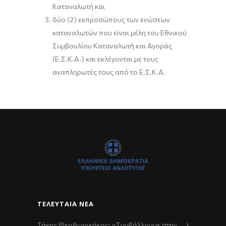
Καταναλωτή και
δύο (2) εκπροσώπους των ενώσεων
καταναλωτών που είναι μέλη του Εθνικού
Συμβουλίου Καταναλωτή και Αγοράς
(Ε.Σ.Κ.Α.) και εκλέγονται με τους
αναπληρωτές τους από το Ε.Σ.Κ.Α.
ΤΕΛΕΥΤΑΊΑ ΝΈΑ
Τάκης Θεοδωρικάκος: «Συμβάλλουμε στην