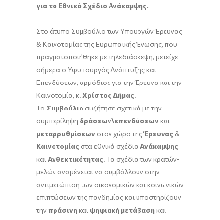
για το Εθνικό Σχέδιο Ανάκαμψης.
Στο άτυπο Συμβούλιο των Υπουργών Έρευνας
& Καινοτομίας της Ευρωπαϊκής Ένωσης, που
πραγματοποιήθηκε με τηλεδιάσκεψη, μετείχε
σήμερα ο Υφυπουργός Ανάπτυξης και
Επενδύσεων, αρμόδιος για την Έρευνα και την
Καινοτομία, κ.
Χρίστος Δήμας
.
Το
Συμβούλιο
συζήτησε σχετικά με την
συμπερίληψη
δράσεων\επενδύσεων
και
μεταρρυθμίσεων
στον χώρο της
Έρευνας
&
Καινοτομίας
στα εθνικά σχέδια
Ανάκαμψης
και
Ανθεκτικότητας
. Τα σχέδια των κρατών-
μελών αναμένεται να συμβάλλουν στην
αντιμετώπιση των οικονομικών και κοινωνικών
επιπτώσεων της πανδημίας και υποστηρίζουν
την
πράσινη
και
ψηφιακή μετάβαση
και