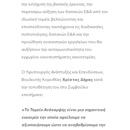
την ενίσχυση της βασικής έρευνας, την
περεταίρω αύξηση των δαπανών Ε&Α από τον
ιδιωτικό τομέα, βελτιώνοντας και
επισπεύδοντας ταυτόχρονα τις διαδικασίες
πιστοποίησης δαπανών Ε&Α και την
προώθηση ουσιαστικών εργαλείων που θα
αυξήσουν την ανταγωνιστικότητα του
εγχωρίου οικοσυστήματος καινοτομίας.
Ο Υφυπουργός Ανάπτυξης και Επενδύσεων,
Βουλευτής Κορινθίας
Χρίστος Δήμας
κατά
την τοποθέτηση του στο Συμβούλιο
επεσήμανε:
«Το Ταμείο Ανάκαμψης είναι μια σημαντική
ευκαιρία την οποία οφείλουμε να
αξιοποιήσουμε ώστε να αναβαθμίσουμε την