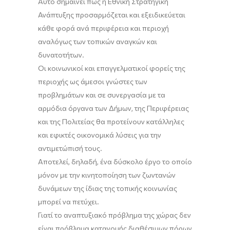
Αυτό σημαίνει πως η Εθνική Στρατηγική
Ανάπτυξης προσαρμόζεται και εξειδικεύεται
κάθε φορά ανά περιφέρεια και περιοχή
αναλόγως των τοπικών αναγκών και
δυνατοτήτων.
Οι κοινωνικοί και επαγγελματικοί φορείς της
περιοχής ως άμεσοι γνώστες των
προβλημάτων και σε συνεργασία με τα
αρμόδια όργανα των Δήμων, της Περιφέρειας
και της Πολιτείας θα προτείνουν κατάλληλες
και εφικτές οικονομικά λύσεις για την
αντιμετώπισή τους.
Αποτελεί, δηλαδή, ένα δύσκολο έργο το οποίο
μόνον με την κινητοποίηση των ζωντανών
δυνάμεων της ίδιας της τοπικής κοινωνίας
μπορεί να πετύχει.
Γιατί το αναπτυξιακό πρόβλημα της χώρας δεν
είναι πρόβλημα κατανομής διαθέσιμων πόρων