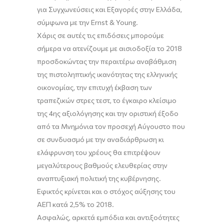
για Συγχωνεύσεις και Εξαγορές στην Ελλάδα,
σύμφωνα με την Ernst & Young.
Χάρις σε αυτές τις επιδόσεις μπορούμε
σήμερα να ατενίζουμε με αισιοδοξία το 2018
προσδοκώντας την περαιτέρω αναβάθμιση
της πιστοληπτικής ικανότητας της ελληνικής
οικονομίας, την επιτυχή έκβαση των
τραπεζικών στρες τεστ, το έγκαιρο κλείσιμο
της 4ης αξιολόγησης και την οριστική έξοδο
από τα Μνημόνια τον προσεχή Αύγουστο που
σε συνδυασμό με την αναδιάρθρωση κι
ελάφρυνση του χρέους θα επιτρέψουν
μεγαλύτερους βαθμούς ελευθερίας στην
αναπτυξιακή πολιτική της κυβέρνησης.
Εφικτός κρίνεται και ο στόχος αύξησης του
ΑΕΠ κατά 2,5% το 2018.
Ασφαλώς, αρκετά εμπόδια και αντιξοότητες