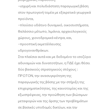
–ισχυρή και πολυδιάστατη παραγωγική βάση
στον πρωτογενή τομέα με εξαιρετικά γεωργικά
προϊόντα,
–πλούσιο υδάτινο δυναμικό, οικοσυστήματα,
θαλάσσιο μέτωπο, λιμάνια, αρχαιολογικούς
χώρους, χιονοδρομικά κέντρα, και,
–προοπτική εκμετάλλευσης
υδρογονανθράκων.
Στα πλαίσια αυτά και με δεδομένο το ισοζύγιο
αδυναμιών και δυνατοτήτων, η ΠΔΕ έχει θέσει
δύο βασικούς στρατηγικούς στόχους :
ΠΡΩΤΟΝ, την ανασυγκρότηση της
παραγωγικής της βάσης με την στήριξη της
επιχειρηματικότητας, της καινοτομίας και της
εξωστρέφειας, την προώθηση των βιώσιμων
μεταφορών και της άρσης των προβλημάτων
σε βασικές υποδομές δικτύων, και την