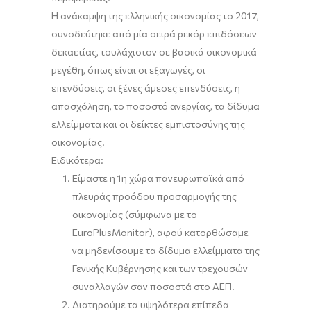
Η ανάκαμψη της ελληνικής οικονομίας το 2017,
συνοδεύτηκε από μία σειρά ρεκόρ επιδόσεων
δεκαετίας, τουλάχιστον σε βασικά οικονομικά
μεγέθη, όπως είναι οι εξαγωγές, οι
επενδύσεις, οι ξένες άμεσες επενδύσεις, η
απασχόληση, το ποσοστό ανεργίας, τα δίδυμα
ελλείμματα και οι δείκτες εμπιστοσύνης της
οικονομίας.
Ειδικότερα:
Είμαστε η 1η χώρα πανευρωπαϊκά από
πλευράς προόδου προσαρμογής της
οικονομίας (σύμφωνα με το
EuroPlusMonitor), αφού κατορθώσαμε
να μηδενίσουμε τα δίδυμα ελλείμματα της
Γενικής Κυβέρνησης και των τρεχουσών
συναλλαγών σαν ποσοστά στο ΑΕΠ.
Διατηρούμε τα υψηλότερα επίπεδα