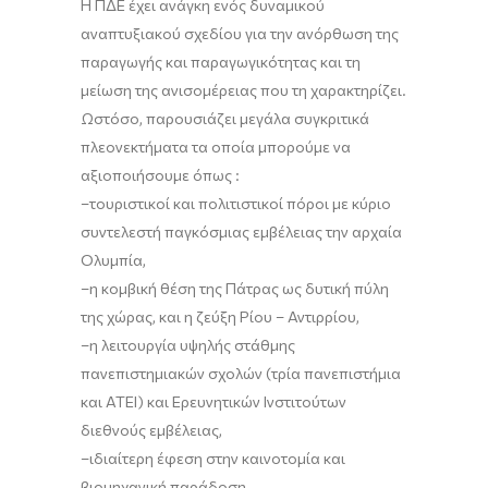
Η ΠΔΕ έχει ανάγκη ενός δυναμικού
αναπτυξιακού σχεδίου για την ανόρθωση της
παραγωγής και παραγωγικότητας και τη
μείωση της ανισομέρειας που τη χαρακτηρίζει.
Ωστόσο, παρουσιάζει μεγάλα συγκριτικά
πλεονεκτήματα τα οποία μπορούμε να
αξιοποιήσουμε όπως :
–τουριστικοί και πολιτιστικοί πόροι με κύριο
συντελεστή παγκόσμιας εμβέλειας την αρχαία
Ολυμπία,
–η κομβική θέση της Πάτρας ως δυτική πύλη
της χώρας, και η ζεύξη Ρίου – Αντιρρίου,
–η λειτουργία υψηλής στάθμης
πανεπιστημιακών σχολών (τρία πανεπιστήμια
και ΑΤΕΙ) και Ερευνητικών Ινστιτούτων
διεθνούς εμβέλειας,
–ιδιαίτερη έφεση στην καινοτομία και
βιομηχανική παράδοση,