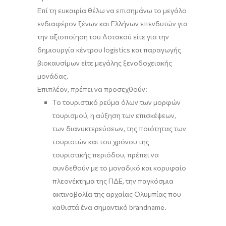
Επί τη ευκαιρία θέλω να επισημάνω το μεγάλο
ενδιαφέρον ξένων και Ελλήνων επενδυτών για
την αξιοποίηση του Αστακού είτε για την
δημιουργία κέντρου logistics και παραγωγής
βιοκαυσίμων είτε μεγάλης ξενοδοχειακής
μονάδας.
Επιπλέον, πρέπει να προσεχθούν:
Το τουριστικό ρεύμα όλων των μορφών
τουρισμού, η αύξηση των επισκέψεων,
των διανυκτερεύσεων, της ποιότητας των
τουριστών και του χρόνου της
τουριστικής περιόδου, πρέπει να
συνδεθούν με το μοναδικό και κορυφαίο
πλεονέκτημα της ΠΔΕ, την παγκόσμια
ακτινοβολία της αρχαίας Ολυμπίας που
καθιστά ένα σημαντικό brandname.