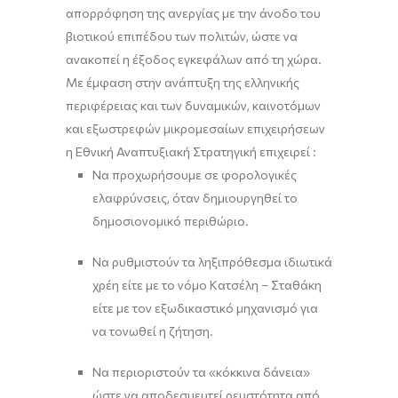
απορρόφηση της ανεργίας με την άνοδο του
βιοτικού επιπέδου των πολιτών, ώστε να
ανακοπεί η έξοδος εγκεφάλων από τη χώρα.
Με έμφαση στην ανάπτυξη της ελληνικής
περιφέρειας και των δυναμικών, καινοτόμων
και εξωστρεφών μικρομεσαίων επιχειρήσεων
η Εθνική Αναπτυξιακή Στρατηγική επιχειρεί :
Να προχωρήσουμε σε φορολογικές
ελαφρύνσεις, όταν δημιουργηθεί το
δημοσιονομικό περιθώριο.
Να ρυθμιστούν τα ληξιπρόθεσμα ιδιωτικά
χρέη είτε με το νόμο Κατσέλη – Σταθάκη
είτε με τον εξωδικαστικό μηχανισμό για
να τονωθεί η ζήτηση.
Να περιοριστούν τα «κόκκινα δάνεια»
ώστε να αποδεσμευτεί ρευστότητα από