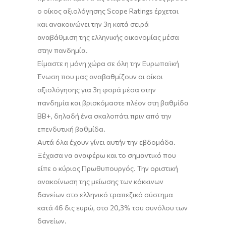
ο οίκος αξιολόγησης
Scope
Ratings
έ
ρχεται
κ
αι ανακοινώνει την 3η κατά σειρά
αναβάθμιση της ελληνικής οικονομίας μέσα
στην πανδημία.
Είμαστε η μόνη χώρα σε όλη την Ευρωπαϊκή
Ένωση που μας αναβαθμίζουν οι οίκοι
αξιολόγησης για 3η φορά μέσα στην
πανδημία και βρισκόμαστε πλέον στη βαθμίδα
ΒΒ
+
, δηλαδή ένα σκαλοπάτι πριν από την
επενδυτική βαθμίδα.
Αυτά όλα έχουν γίνει αυτήν την εβδομάδα.
Ξέχασα να αναφέρω και το σημαντικό που
είπε ο κύριος Πρωθυπουργός. Την οριστική
ανακοίνωση της μείωσης των κόκκινων
δανείων στο ελληνικό τραπεζικό σύστημα
κατά 46 δις ευρώ, στο 20,3% του συνόλου των
δανείων.