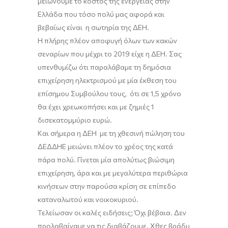
μειώνουμε το κόστος της ενέργειας στην
Ελλάδα που τόσο πολύ
μ
ας αφορά και
βεβαίως είναι η σωτηρία της ΔΕΗ.
Η πλήρης πλέον αποφυγή όλων των κακών
σεναρίων που μέχρι το 2019 είχε η ΔΕΗ
. Σ
ας
υπενθυμίζω ότι παραλάβαμε τη δημόσια
επιχείρηση ηλεκτρισμού με μία έκθεση του
επίσημου Συμβούλου τους, ότι σε 1,5 χρόνο
θα έχει χρεωκοπήσει και με ζημιές 1
δισεκατομμύριο ευρώ.
Και σήμερα η ΔΕΗ με τη χθεσινή πώληση του
ΔΕΔΔΗΕ μειώνει πλέον το χρέος της κατά
πάρα πολύ. Γίνεται μία απολύτως βιώσιμη
επιχείρηση
, άρα και με μεγαλύτερα περιθώρια
κινήσεων στην
παρούσα κρίση σε επίπεδο
καταναλωτού
και νοικοκυριού.
Τελείωσαν οι καλές ειδήσεις; Όχι βέβαια.
Δ
εν
προλαβαίναμε να τις διαβάζουμε.
Χθες βράδυ