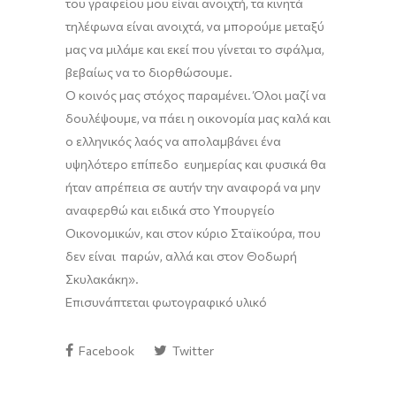
του γραφείου
μου είναι ανοιχτή, τ
α κινητά
τηλέφωνα
είναι
ανοιχτά, να μπορούμε μεταξύ
μας να μιλάμε και εκεί που γίνεται το σφάλμα,
βεβαίως να το διορθώσουμε.
Ο κοινός μας στόχος παραμένει. Όλοι μαζί να
δουλέψουμε, να πάει η οικονομία μας καλά και
ο ελληνικός λαός να απολαμβάνει ένα
υψηλότερο επίπεδο
ευημερίας και φυσικά θα
ήταν απρέπεια σε αυτήν την αναφορά να μην
αναφερθώ και ειδικά στο Υπουργείο
Οικονομικών, και στον κύριο
Σταϊκούρα
, που
δεν είναι παρών, αλλά και στον Θοδωρή
Σκυλακάκη
».
Επισυνάπτεται φωτογραφικό υλικό
Facebook
Twitter