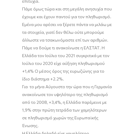
επιτυχία.
Πάμε όμως τώρα και στη μεγάλη ανησυχία που
έχουμε και έχουν
παντού
για τον πληθωρισμό.
Εμένα μου αρέσει να ξέρετε πάντα να μιλάω με
τα στοιχεία, γιατί δεν θέλω
ούτε μπορούμε
άλλωστε να
τσακωνόμαστε επί των αριθμών.
Πάμε να δούμε τι ανακοίνωσε η ΕΛΣΤΑΤ. Η
Ελλάδα
τον Ιούλιο του 2021 συγκριτικά με τον
Ιούλιο του 2020 είχε αύξηση πληθωρισμού
+1,4%
Ο μέσος όρος της ευρωζώνης για το
ίδιο διάστημα
+2.2%.
Για το μήνα Αύγουστο την ώρα που η Γερμανία
ανακοίνωσε τον υψηλότερο της πληθωρισμό
από το 2008, +3,4%, η Ελλάδα παρέμεινε με
1,
9
% στην
πρώτη τ
ετράδα των χαμηλότερων
σε πληθωρισμό χωρών της Ευρωπαϊκής
Ένωσης.
Η Ελλάδα δηλαδή είχε χαμηλότερο