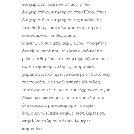
διαχειριστεί
η
κυβέρνησή μας, όπως
διαχειριστήκαμε την κρίση στον Έβρο, όπως
διαχειριστήκαμε την κρίση της πανδημίας
.
Έτσι
θα διαχειριστούμε και την κρίση του
εισαγόμενου πληθωρισμού.
Οφείλω να σας μεταφέρω τώρα
–
προφήτης
δεν είμαι
, α
υτά που μου λένε οι ειδικοί που
μιλάω κάθε μέρα
– ότι ό
λοι ισχυρίζονται
πως
αυτό το φαινόμενο θα έχει παρ
ο
δικά
χαρακτηριστικά. Έχει να κάνει με τη διατάραξη
της παγκόσμιας
εφοδιαστικής αλυσίδας,
ταυτόχρονο κλείσιμο και ταυτόχρονο άνοιγμα
όλων των οικονομιών και στη ναυτιλία από
ένα τεράστιο μποτιλιάρισμα που έχει
δημιουργηθεί παγκοσμίως, διότι ξέρετε ότι
στην Κίνα τα λιμάνια έχουν 14 μέρες
καραντίνα.