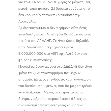
για
το
49% του ΔΕΔΔΗΕ χωρίς το μάνατζμεντ,
μειοψηφικό πακέτο, 2,1 δισεκατομμύρια, από
ένα κορυφαίο επενδυτικό
fund
από την
Αυστραλία.
2,1 δισεκατομμύρια δεν περίμενε ούτε ένας
επενδυτής στον πλανήτη ότι θα πάρει αυτό το
πακέτο του ΔΕΔΔΗΕ. Σε
λίγες ώρες
, δηλαδή,
από ιδιωτικοποίηση η χώρα έφερε
3.000.000.000 στο ΑΕΠ
της.
Αυτό δεν είναι
ψήφος εμπιστοσύνης;
Προσέξτε
, όσον αφορά στο
ΔΕΔΔΗΕ δεν είναι
μόνο τα 2,1 δισεκατομμύρια που έχουν
σημασία. Είναι οι επενδύσεις και η ανανέωση
του δικτύου που φέρνει, που θα μας επιτρέψει
να αλλάξουμε πλήρως το ενεργειακό μας
δείγμα, να βρούμε περισσότερες άδειες σε
ανανεώσιμες πηγές ενέργειας και άρα να