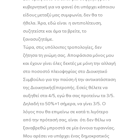
κυβερνητική για να φανεί ότι υπάρχει κάποιου
είδους μεταξύ μας συμφωνία, δεν θα το
ήθελα. Άρα, εδώ είναι η αντιπολίτευση,
συζητείστε και
άμα τα βρείτε,
το
ξανασυζητάμε.
Τ
ώρα,
σ
τις υπόλοιπες τροπολογίες,
δ
εν
ζήτησα τη γνώμη σας. Αποφάσισα μόνος μου
και έχουν
γίνει όλ
ες
δεκτ
ές με
μόνη
την
αλλαγή
σ
το ποσοστό πλειοψηφίας στο Διοικητικό
Συμβούλιο για την παύση ή την αντικατάσταση
της
Διοικητική
ς
Επιτροπή
ς
. Εσ
είς θέλετε να
αυξηθεί
στα 4/5, εγώ θα σας προτείνω τα 3/5.
Δηλαδή το 5
0%+
1
σήμερα,
να γίνει 3/5. Ο
λόγος που θα επιμείνω σε κατά τι λιγότερο
από την πρότασή σας, είναι ότι δεν θέλω να
ξαναβρεθώ μπροστά σε μία έννοια τυραννίας.
Μου αρέσει να υπάρχει ένας δημοκρατικός