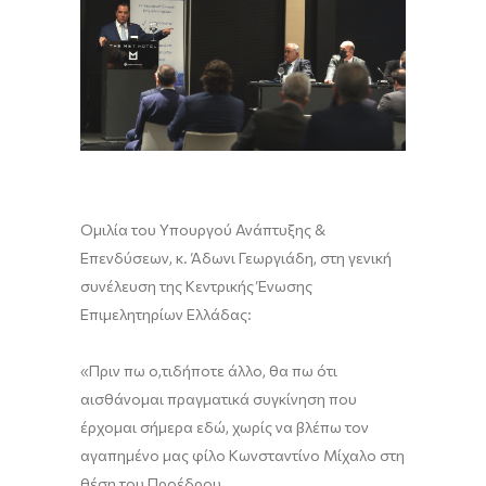
Ο
μιλία
του
Υπουργ
ού
Ανάπτυξης
&
Επενδύσεων
,
κ
.
Άδωνι
Γεωργιάδη
,
στ
η
γενική
συνέλευση
της Κεντρικής Ένωσης
Επιμελητηρίων Ελλάδας:
«
Πριν πω
ο
,
τιδήποτε
άλλο, θα πω ότι
αισθάνομαι πραγματικά συγκίνηση που
έρχομαι σήμερα εδώ, χωρίς να βλέπω τον
αγαπημένο μας φίλο Κωνσταντίνο Μίχαλο στη
θέση του Προέδρου.