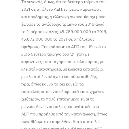
Το γεγονός
, όμως,
ότι το δεύτερο τρίμηνο του
2021 σε απόλυτο ΑΕΠ, εν μέσω καραντίνας
και πανδημίας, η ελληνική οικονομία όχι μόνο
έφτασε το αντίστοιχο τρίμηνο του 2019 αλλά
το ξεπέρασε κιόλας
,
45.789.000.000 το 2019,
45.87
2
.000.000 το 2021 σε απόλυτους
αριθμούς. Ξεπεράσαμε το ΑΕΠ του ’19 ενώ το
μισό
δεύτερο
τρίμηνο του ’21 ήταν με
καραντίνες, με απαγόρευση κυκλοφορίας, με
κλειστά καταστήματα, με κλειστά εστιατόρια,
με κλειστά ξενοδοχεία και ούτω καθεξής.
Άρα, όπως και να το δει κανείς
,
τα
αποτελέσματα είναι εξαιρετικά επιτυχημένα.
Δεύτερον, το πολύ επιτυχημένο είναι το
μείγμα. Δεν είναι απλώς μία ανάπτυξη του
ΑΕΠ που προήλθε από την κατανάλωση, όπως
συνηθίζαμε στο παρελθόν. Αυτό αποτελεί
μόνο το 1/3 της σχετικής αυξήσεως του ΑΕΠ.