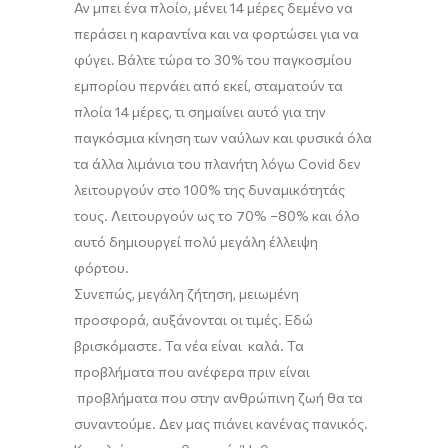
Αν μπει ένα πλοίο
,
μένει 14 μέρες δεμένο να
περάσει η καραντίνα και να φορτώσει για να
φύγει. Βάλτε τώρα το 30% του παγκοσμίου
εμπορίου περνάει από εκεί, σταματ
ούν
τα
πλοία 14 μέρες, τι σημαίνει αυτό για την
παγκόσμια κίνηση των ναύλων και φυσικά όλα
τα άλλα λιμάνια του πλανήτη λόγω Covid δεν
λειτουργούν στο 100% της δυναμικότητάς
τους. Λειτουργούν ως
το 70% –
80%
και όλο
αυτό δημιουργεί πολύ μεγάλη έλλειψη
φόρτου.
Συνεπώς,
μεγάλη ζήτηση, μειωμένη
προσφορά, αυξάνονται οι τιμές.
Ε
δώ
βρισκόμαστε. Τα νέα είναι καλά. Τα
προβλήματα που ανέφερα πριν είναι
προβλήματα που στην ανθρώπινη ζωή θα τα
συναντούμε. Δεν μας πιάνει κανένας πανικός
.