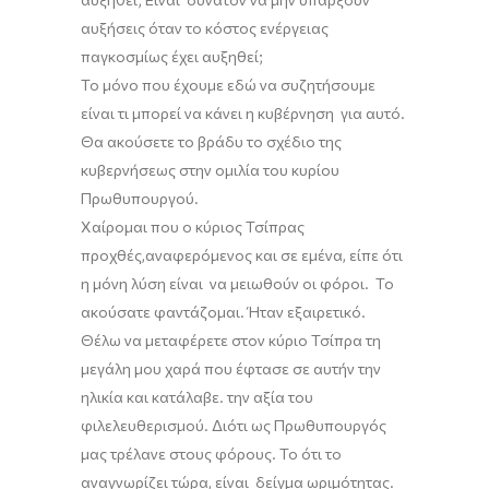
αυξήσεις όταν
το κόστος ενέργειας
παγκοσμίως έχει αυξηθεί;
Το μόνο που έχουμε εδώ να συζητήσουμε
είναι τι μπορεί να κάνει η κυβέρνηση για αυτό
.
Θα ακούσετε το βράδυ το σχέδιο της
κυβερνήσεως στην ομιλία του κυρίου
Πρωθυπουργού.
Χαίρομαι
π
ου ο κύριος Τσίπρας
προχθές
,
αναφερόμενος και σε εμένα, είπε ότι
η μόνη λύση είναι να μειωθούν οι φόροι. Το
ακούσατε φαντάζομαι. Ήταν εξαιρετικό.
Θέλω να
μεταφέρετε στον κύριο Τσίπρα τη
μεγάλη μου χαρά που έφτασε σε αυτήν την
ηλικία και κατάλαβε. την αξία του
φιλελευθερισμού. Διότι ως Πρωθυπουργός
μας τρέλανε στους φόρους. Το ότι τ
ο
αναγνωρίζει τώρα,
είναι δείγμα ωριμότητας.