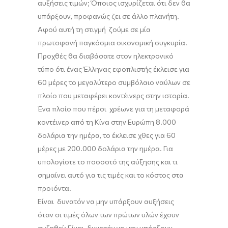
αυξήσεις τιμών; Όποιος ισχυρίζεται ότι δεν θα
υπάρξουν, προφανώς ζει σε άλλο πλανήτη.
Αφού αυτή τη στιγμή ζούμε σε μία
πρωτοφανή παγκόσμια οικονομική συγκυρία.
Προχθές θα διαβάσατε στον ηλεκτρονικό
τύπο
ότι ένας Έλληνας εφοπλιστής έκλεισε για
60 μέρες το μεγαλύτερο συμβόλαιο ναύλων σε
πλοίο που μεταφέρει
κοντέινερς
στην ιστορία.
Ένα πλοίο που πέρσι χρέωνε για τη μεταφορά
κοντέινερ από τη Κίνα στην Ευρώπη 8.000
δολάρια την ημέρα, το έκλεισε χθες
για 60
μέρες με 200.000 δολάρια την ημέρα.
Για
υπολογίστε το ποσοστό της αύξησης και
τι
σημαίνει αυτό για τις τιμές και το κόστος στα
προϊόντα
.
Είναι δυνατόν να μην υπάρξουν αυξήσεις
όταν
οι τιμές όλων των πρώτων υλών
έχουν
αυξηθεί; Είναι δυνατόν να μην υπάρξουν