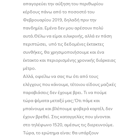
απαγορεύει την αύξηση του περιθωρίου
κέρδους πάνω από το ποσοστό
του
Φεβρου
αρίου 20
19, δηλαδή
πριν τ
ην
πανδημία. Εμένα δεν μου αρέσουν πολύ
αυτά
.
Θέλω να είμαι ειλικρινής, αλλά εν πάση
περιπτώσει
, υπό τις δεδομένες έκτακτες
συνθήκες
,
θα χρησιμοποιήσουμε και ένα
έκτακτο και περιορισμένης χρονικής διάρκειας
μέτρο.
Αλλά, οφείλω να σας πω ότι από τους
ελέγχους που κάνουμε, τέτοιου είδους μαζικές
παραβιάσεις δεν έχουμε βρει. Τι να πούμε
τώρα ψέματα μεταξύ μας; Ότι πάμε και
μπαίνουμε και βλέπουμε φοβερά καρτέλ, δεν
έχ
ουν
βρεθεί.
Στις καταγγελίες που γίνονται
στο τηλέφωνο
1520
, αμέσως τις διερευνούμε.
Τώρα,
το ερώτημα είναι:
θα υπάρξουν