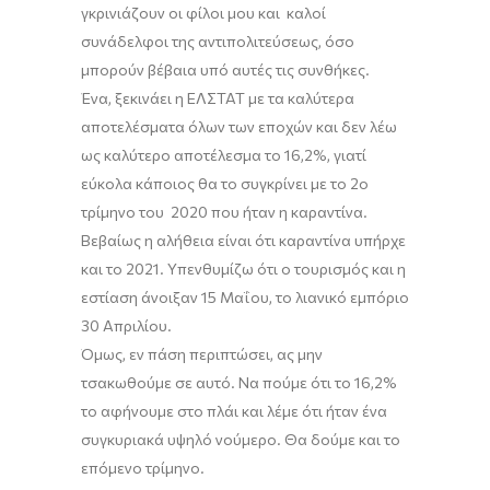
γκρινιάζουν οι φίλοι μου και καλοί
συνάδελφοι της αντιπολιτεύσεως, όσο
μπορούν βέβαια υπό αυτές τις συνθήκες.
Ένα, ξεκινάει η ΕΛΣΤΑΤ με τα καλύτερα
αποτελέσματα όλων των εποχών και δεν λέω
ως καλύτερο αποτέλεσμα το 16,2%, γιατί
εύκολα κάποιος
θα το συγκρίνει με το
2ο
τρ
ίμηνο
του 2020 που
ήταν
η καραντίνα.
Βεβαίως η αλήθεια είναι ότι καραντίνα
υπήρχε
και το 2021. Υπενθυμίζω ότι ο τουρισμός και η
εστίαση άνοιξ
αν
15 Μαΐου, το λιανικό εμπόριο
30 Απριλίου.
Όμως, εν πάση
περιπτώσει
, ας μην
τσακωθούμε σε αυτό. Να πούμε ότι το 16,2%
το αφήνουμε στο πλάι και λέμε
ότι
ήταν ένα
συγκυριακ
ά
υψηλ
ό
νούμερο. Θα δούμε και το
επόμενο τρίμηνο.