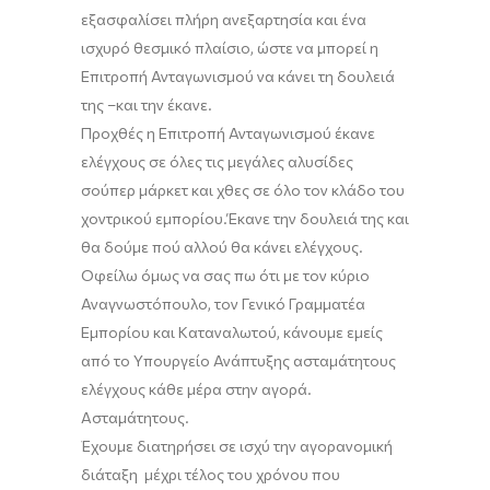
εξασφαλίσει πλήρη ανεξαρτησία και ένα
ισχυρό θεσμικό πλαίσιο, ώστε να μπορεί η
Επιτροπή Ανταγωνισμού να κάνει τη δουλειά
της
–
και την έκανε.
Προχθές η Επιτροπή Ανταγωνισμού
έκανε
ελέγχους
σε όλες τις μεγάλες αλυσίδες
σούπερ
μάρκετ
και χθες σε όλο τον κλάδο του
χοντρικού εμπορίου.
Έκανε την δουλειά της και
θα δούμε πού αλλού θα κάνει ελέγχους.
Οφείλω όμως να σας πω ότι με τον κύριο
Αναγνωστόπουλο, τον Γενικό Γραμματέα
Εμπορίου και
Καταναλωτού
, κάνουμε εμείς
από το Υπουργείο Ανάπτυξης ασταμάτητους
ελέγχους κάθε μέρα στην αγορά.
Ασταμάτητους.
Έχουμε διατηρήσει σε ισχύ την αγορανομική
διάταξη μέχρι τέλος του χρόνου που