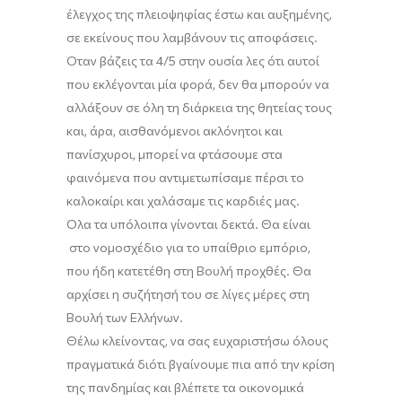
έλεγχος της πλειοψηφίας έστω και αυξημένης,
σε
εκείνους που
λαμβάνουν τις αποφάσεις.
Όταν βάζεις τα 4/5 στην ουσία λες
ότι
αυτοί
που εκλέγονται μία φορά, δεν θα
μπορούν να
αλλάξουν
σε όλη τη διάρκεια της θητείας τους
και
,
άρα,
αισθανόμενοι ακλόνητοι και
πανίσχυροι, μπορεί να φτάσουμε στα
φαινόμενα που αντιμετωπίσαμε πέρσι το
καλοκαίρι και χαλάσαμε τις καρδιές μας.
Όλα τα υπόλοιπα γίνονται δεκτά. Θα είναι
στο νομοσχέδιο για το υπαίθριο εμπόριο,
που ήδη κατετέθη στη Βουλή προχθές. Θα
αρχίσει
η συζήτησή του σε λίγες μέρες στη
Βουλή των Ελλήνων.
Θέλω κλείνοντας,
να σας ευχαριστήσω όλους
πραγματικά διότι βγαίνουμε
πια από την κρίση
της πανδημίας
και βλέπετε τα οικονομικά