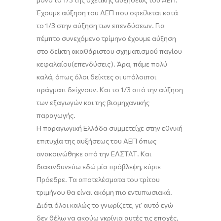
Έχουμε αύξηση του ΑΕΠ που οφείλεται κατά
το 1/3 στην αύξηση των επενδύσεων. Για
πέμπτο συνεχόμενο τρίμηνο έχουμε αύξηση
στο δ
είκτη ακαθάριστου σχηματισμού
παγίου
κεφαλαίου
(επενδύσεις)
. Άρα
,
πάμε πολύ
καλά, όπως όλοι δείκτες οι υπόλοιποι
πράγματι δείχνουν. Και το 1/3 από την αύξηση
των εξαγωγών και της βιομηχανικής
παραγωγής.
Η παραγωγική Ελλάδα συμμετείχε στην εθνική
επιτυχία της αυξήσεω
ς του ΑΕΠ
όπως
ανακοινώθηκε από την ΕΛΣΤΑΤ. Και
διακινδυνεύω εδώ μία πρόβλεψη, κύριε
Πρόεδρε. Τα αποτελέσματα του τρίτου
τριμήνου θα είναι ακόμη πιο εντυπωσιακά.
Διότι όλοι καλώς το γνωρίζετε, γι
’
αυτό εγώ
δεν θέλω να ακούω γκρίνια αυτές τις εποχές,