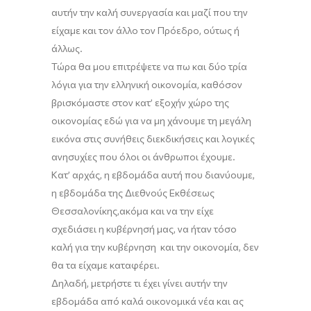
αυτήν την καλή συνεργασία και μαζί που την
είχαμε και τον άλλο τον Πρόεδρο, ούτως ή
άλλως.
Τώρα θα μου επιτρέψετε να πω και δύο τρία
λόγια για την ελληνική οικονομία, καθόσον
βρισκόμαστε στον κατ’ εξοχήν χώρο της
οικονομίας εδώ για να μη χάνουμε τη μεγάλη
εικόνα στις συνήθεις διεκδικήσεις και λογικές
ανησυχίες που όλοι οι άνθρωποι έχουμε.
Κατ’ αρχάς, η εβδομάδα αυτή που διανύουμε,
η εβδομάδα της Διεθνούς Εκθέσεως
Θεσσαλονίκης
,
ακόμα και να την είχε
σχεδιάσει η κυβέρνησή μας, να
ήταν τόσο
καλή για την κυβέρνηση και την οικονομία, δεν
θα τα είχαμε καταφέρει.
Δηλαδή, μετρήστε τι έχει γίνει αυτήν την
εβδομάδα από καλά οικονομικά νέα και ας