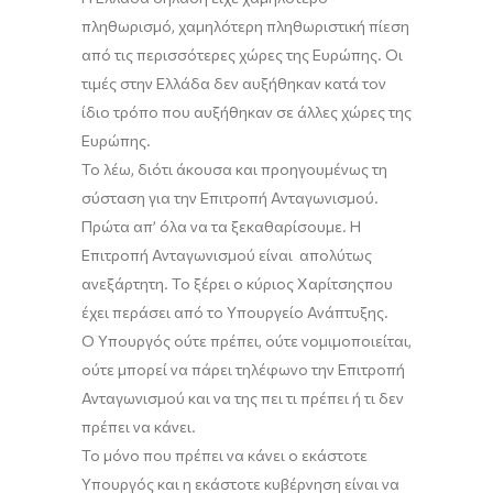
πληθωρισμό, χαμηλότερη πληθωριστική πίεση
από τις περισσότερες χώρες της Ευρώπης. Οι
τιμές στην Ελλάδα δεν αυξήθηκαν κατά τον
ίδιο τρόπο που αυξήθηκαν σε άλλες χώρες της
Ευρώπης.
Το λέω, διότι άκουσα και προηγουμένως τη
σύσταση για την Επιτροπή Ανταγωνισμού.
Πρώτα απ’ όλα να τα ξεκαθαρίσουμε. Η
Επιτροπή
Ανταγωνισμού είναι απολύτως
ανεξάρτητη. Το ξέρει ο κύριος
Χαρίτσης
που
έχει περάσει από τ
ο Υπουργείο Ανάπτυξης.
Ο Υπουργός ούτε πρέπει, ούτε νομιμοποιεί
ται
,
ούτε μπορεί να πάρει τηλέφωνο την Επιτροπή
Ανταγωνισμού και να της πει τι πρέπει ή τι δεν
πρέπει να κάνει.
Το μόνο που πρέπει να κάνει ο εκάστοτε
Υπουργός και η εκάστοτε κυβέρνηση
είναι
να