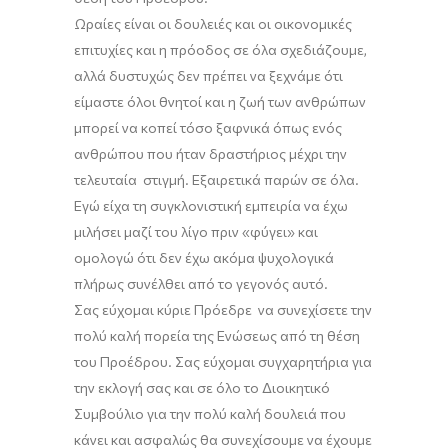
Ω
ραίες είναι οι δουλειές και οι οικονομικές
επιτυχίες και η πρόοδος σε όλα σχεδιάζουμε,
αλλά δυστυχώς δεν πρέπει να ξεχνάμε ότι
είμαστε όλοι θνητοί και η ζωή των ανθρώπων
μπορεί να κοπεί
τόσο ξαφνικά όπως
ενός
ανθρώπου που ήταν δραστήριος μέχρι την
τελευταία στιγμή. Εξαιρετικά παρών σε όλα.
Εγώ είχα τη συγκλονιστική εμπειρία να έχω
μιλήσει μαζί του λίγο πριν
«
φύγει
»
και
ομολογώ ότι δεν έχω ακόμα ψυχολογικά
πλήρως
συνέλθει από
το γεγονός αυτό.
Σας εύχομαι κύριε Πρόεδρε να συνεχίσετε την
πολύ καλή πορεία της Ενώσεως
από
τη θέση
του Προέδρου. Σας εύχομαι συγχαρητήρια για
την εκλογή σας και σε όλο το Διοικητικό
Συμβούλιο για την πολύ καλή δουλειά που
κάνει και ασφαλώς θα συνεχίσουμε να έχουμε