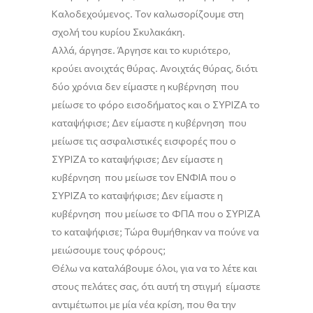
Καλοδεχούμενος. Τον καλωσορίζουμε στη
σχολή του κυρίου
Σκυλακάκη
.
Αλλά, άργησε. Άργησε και το κυριότερο,
κρούει
ανοιχτάς
θύρας.
Ανοιχτάς
θύρας, διότι
δύο χρόνια δεν είμαστε η κυβέρνηση που
μείωσε το φόρο εισοδήματος και ο ΣΥΡΙΖΑ το
καταψήφισε; Δεν είμαστε η κυβέρνηση που
με
ίωσε
τις ασφαλιστικές εισφορές που ο
ΣΥΡΙΖΑ το καταψήφισε; Δεν είμαστε η
κυβέρνηση που μείωσε τον ΕΝΦΙΑ που ο
ΣΥΡΙΖΑ το καταψήφισε; Δεν είμαστε η
κυβέρνηση που μείωσε το ΦΠΑ που ο ΣΥΡΙΖΑ
το καταψήφισε; Τώρα θυμ
ήθηκαν να πούνε
να
μειώσουμε τους φόρους;
Θέλω να καταλάβουμε όλοι, για να το λέτε και
στους πελάτες σας, ότι αυτή τη στιγμή είμαστε
αντιμέτωποι με μία νέα κρίση, που θα
την