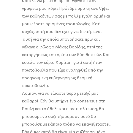
Και κλείνω με τα θεσμικά. Ήρθατε στον
γραφείο μου
,
κύριε Πρόεδρε άμα τη
αναλήψει
των καθηκόντων σας με πολύ μεγάλη ορμή και
μου φέρατε ορισμένες τροπολογίες. Κατ’
αρχάς, αυτή που δεν έχει γίνει δεκτή, είναι
αυτή για την οποία υπονοήσατε πριν και
γέλαγε ο φίλος ο
Μάκης
Βορίδης, περί της
καταργήσεως του ορίου των δύο θητειών. Και
κοιτάω τον κύριο
Χ
αρίτση
, γιατί αυτή ήταν
πρωτοβουλία που είχε
αναληφθεί
από την
προηγούμενη κυβέρνηση ως θεσμική
πρωτοβουλία.
Λοιπόν, για να είμαστε τώρα μεταξύ μας
καθαροί. Εάν θα υπήρχε ένα
consensus
στη
Βουλή και το ήθελε και η αντιπολίτευση, θα
μπορούμε να συζητήσουμε αν αυτό θα
μπορούσε με κάποιο τρόπο να επανεξεταστεί.
Εάν όμως αυτό θα είναι μία συζήτηση μόνο