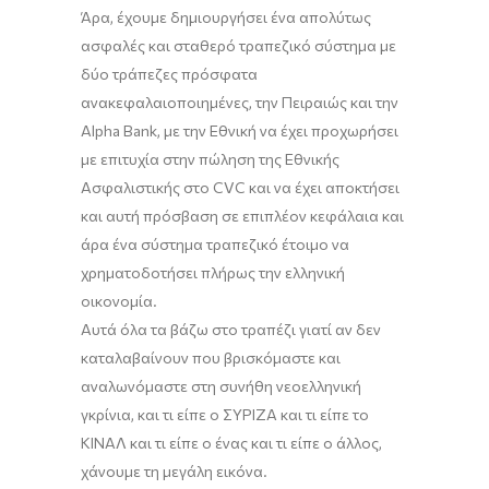
Άρα, έχουμε δημιουργήσει ένα απολύτως
ασφαλές και σταθερό τραπεζικό σύστημα με
δύο τράπεζες πρόσφατα
ανακεφαλαιοποιημένες
, την Πειραιώς και την
Alpha Bank, με την Εθνική να έχει προχωρήσει
με επιτυχία στην πώληση
της Εθνικής
Ασφαλιστικής στο C
V
C και να έχει αποκτήσει
και αυτή πρόσβαση σε επιπλέον κεφάλαια και
άρα ένα σύστημα τραπεζικό έτοιμο να
χρηματοδοτήσει πλήρως την ελληνική
οικονομία.
Αυτά όλα τα βάζω στο τραπέζι γιατί αν δεν
καταλαβαίνουν που βρισκόμαστε και
αναλωνόμαστε στη συνήθη νεοελληνική
γκρίνια, και τι είπε ο ΣΥΡΙΖΑ και τι είπε το
ΚΙΝΑΛ και τι είπε ο ένας και τι είπε ο άλλος,
χάνουμε τη μεγάλη εικόνα.