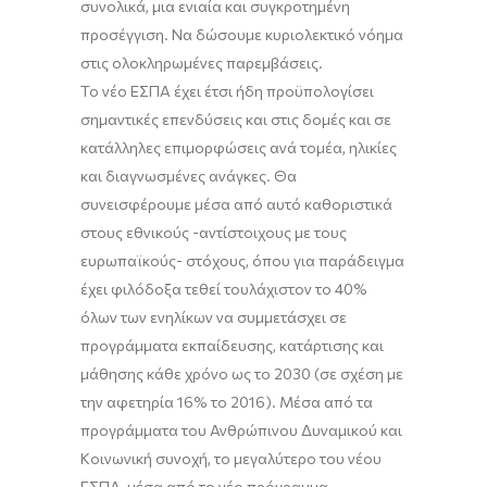
συνολικά, μια ενιαία και συγκροτημένη
προσέγγιση. Να δώσουμε κυριολεκτικό νόημα
στις ολοκληρωμένες παρεμβάσεις.
Το νέο ΕΣΠΑ έχει έτσι ήδη προϋπολογίσει
σημαντικές επενδύσεις και στις δομές και σε
κατάλληλες επιμορφώσεις ανά τομέα, ηλικίες
και διαγνωσμένες ανάγκες. Θα
συνεισφέρουμε μέσα από αυτό καθοριστικά
στους εθνικούς -αντίστοιχους με τους
ευρωπαϊκούς- στόχους,
όπου για παράδειγμα
έχει φιλόδοξα τεθεί τουλάχιστον το 40%
όλων των ενηλίκων να συμμετάσχει σε
προγράμματα εκπαίδευσης, κατάρτισης και
μάθησης κάθε χρόνο ως το 2030 (σε σχέση με
την αφετηρία 16% το 2016). Μέσα από τα
προγράμματα του Ανθρώπινου Δυναμικού και
Κοινωνική συνοχή, το μεγαλύτερο του νέου
ΕΣΠΑ, μέσα από το νέο πρόγραμμα