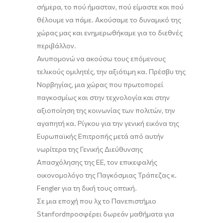
σήμερα, το πού ήμασταν, πού είμαστε και πού
θέλουμε να πάμε. Ακούσαμε το δυναμικό της
χώρας μας και ενημερωθήκαμε για το διεθνές
περιβάλλον.
Ανυπομονώ να ακούσω τους επόμενους
τελικούς ομιλητές, την αξιότιμη κα.
Πρέσβυ
της
Νορβηγίας, μια χώρας που πρωτοπορεί
παγκοσμίως και στην τεχνολογία και στην
αξιοποίηση της κοινωνίας των πολιτών, την
αγαπητή κα.
Ρίγκου
για την γενική εικόνα της
Ευρωπαϊκής Επιτροπής μετά από αυτήν
νωρίτερα της Γενικής Διεύθυνσης
Απασχόλησης της ΕΕ, τον επικεφαλής
οικονομολόγο της Παγκόσμιας Τράπεζας κ.
Fengler
για τη δική τους οπτική.
Σε μια εποχή που λχ το Πανεπιστήμιο
Stanford
προσφέρει δωρεάν μαθήματα για