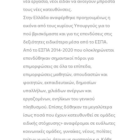
νέα εργασία, νέοι είδαν να ανοίγουν μπροστά
τους νέες κατευθύνσεις.
Στην Ελλάδα αναφέρθηκε προηγουμένως η
εικόνα από τους κυρίους Υπουργούς για το
πού βρισκόμαστε και για τις επενδύσεις στις
δεξιότητες ειδικότερα μέσα από το ΕΣΠΑ.
Από το ΕΣΠΑ 2014-2020 που ολοκληρώνεται
επενδύθηκαν σημαντικοί πόροι για
επιμορφώσεις σε όλα τα επίπεδα,
επιμορφώσεις μαθητών, σπουδαστών και
φοιτητών, εκπαιδευτικών, δημοσίων
υπαλλήλων, χιλιάδων ανέργων και
εργαζομένων, ενηλίκων του γενικού
πληθυσμού. Επίσης δόθηκαν τα μεγαλύτερα
ίσως ποσά που έχουν κατευθυνθεί σε ομάδες
ειδικής στόχευσης> αναφέρομαι σε ευάλωτες
κοινωνικές ομάδες, γυναίκες, νέους, πολίτες
τρίτων χωρών, άτομα με αναπηρία κ.α. Κάθε