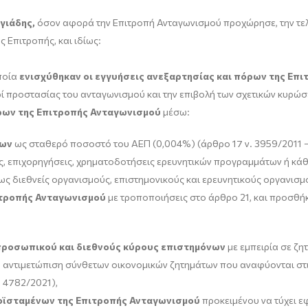
γιάδης,
όσον αφορά την Επιτροπή Ανταγωνισμού προχώρησε, την τελευ
ς Επιτροπής, και ιδίως:
ποία
ενισχύθηκαν οι εγγυήσεις ανεξαρτησίας και πόρων της Επ
ί προστασίας του ανταγωνισμού και την επιβολή των σχετικών κυρώσ
ρων της Επιτροπής Ανταγωνισμού
μέσω:
ρων
ως σταθερό ποσοστό του ΑΕΠ (0,004%) (άρθρο 17 ν. 3959/2011 –
ς, επιχορηγήσεις, χρηματοδοτήσεις ερευνητικών προγραμμάτων ή κά
 διεθνείς οργανισμούς, επιστημονικούς και ερευνητικούς οργανισμο
ιτροπής Ανταγωνισμού
με τροποποιήσεις στο άρθρο 21, και προσθήκε
προσωπικού και διεθνούς κύρους επιστημόνων
με εμπειρία σε ζη
 η αντιμετώπιση σύνθετων οικονομικών ζητημάτων που αναφύονται στι
. 4782/2021),
ροϊσταμένων της Επιτροπής Ανταγωνισμού
προκειμένου να τύχει ε