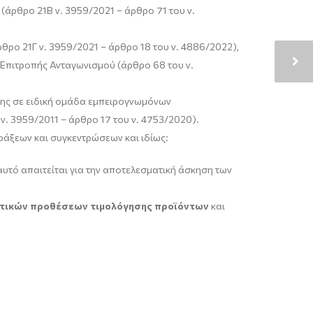
άρθρο 21Β ν. 3959/2021 – άρθρο 71 του ν.
θρο 21Γ ν. 3959/2021 – άρθρο 18 του ν. 4886/2022),
 Επιτροπής Ανταγωνισμού (άρθρο 68 του ν.
της σε ειδική ομάδα εμπειρογνωμόνων
ν. 3959/2011 – άρθρο 17 του ν. 4753/2020).
ράξεων και συγκεντρώσεων και ιδίως:
 αυτό απαιτείται για την αποτελεσματική άσκηση των
ντικών προθέσεων τιμολόγησης προϊόντων
και