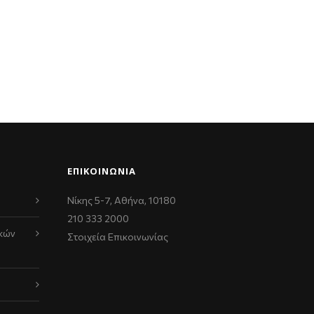
ΕΠΙΚΟΙΝΩΝΊΑ
Νίκης 5-7, Αθήνα, 10180
210 333 2000
κών
Στοιχεία Επικοινωνίας