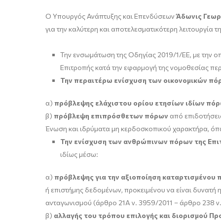
Ο Υπουργός Ανάπτυξης και Επενδύσεων
Άδωνις Γεωρ
για την καλύτερη και αποτελεσματικότερη λειτουργία τη
Την ενσωμάτωση της Οδηγίας 2019/1/ΕΕ, με την ο
Επιτροπής κατά την εφαρμογή της νομοθεσίας περ
Την περαιτέρω ενίσχυση των οικονομικών πό
α)
πρόβλεψης ελάχιστου ορίου ετησίων ιδίων πό
β)
πρόβλεψη επιπρόσθετων πόρων
από επιδοτήσει
Ένωση και ιδρύματα μη κερδοσκοπικού χαρακτήρα, όπως
Την ενίσχυση των ανθρώπινων πόρων της Επ
ιδίως μέσω:
α)
πρόβλεψης για την αξιοποίηση καταρτισμένου 
ή επιστήμης δεδομένων, προκειμένου να είναι δυνατή
ανταγωνισμού (άρθρο 21Α ν. 3959/2011 – άρθρο 238 ν
β)
αλλαγής του τρόπου επιλογής και διορισμού Π