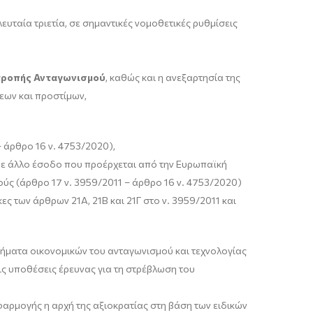
ταία τριετία, σε σημαντικές νομοθετικές ρυθμίσεις
ιτροπής Ανταγωνισμού
, καθώς και η ανεξαρτησία της
εων και προστίμων,
 άρθρο 16 ν. 4753/2020),
θε άλλο έσοδο που προέρχεται από την Ευρωπαϊκή
ύς (άρθρο 17 ν. 3959/2011 – άρθρο 16 ν. 4753/2020)
ς των άρθρων 21Α, 21Β και 21Γ στο ν. 3959/2011 και
τήματα οικονομικών του ανταγωνισμού και τεχνολογίας
ς υποθέσεις έρευνας για τη στρέβλωση του
φαρμογής η αρχή της αξιοκρατίας στη βάση των ειδικών