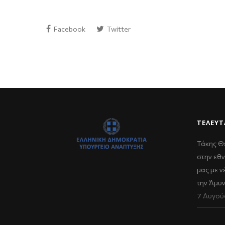
Facebook
Twitter
ΤΕΛΕΥΤ
Τάκης Θ
στην εθν
μας με 
την Άμυ
7 Αυγού