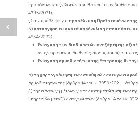
προσόντων και γνώσεων που θα πρέπει αν διαθέτουν τ
4795/2021),
γ) την πρόβλεψη για
προσέλκυση Προϊσταμένων της Ε
δ)
κατάργηση των κατά παρέκκλιση αποσπάσεων
α
4954/2022).
Ενίσχυση των διαδικασιών ανεξάρτητης αξιο
αναγνωρισμένου διεθνούς κύρους και αξιοπιστίας 
Ενίσχυση αρμοδιοτήτων της Επιτροπής Αντα
α)
τη χαρτογράφηση των συνθηκών ανταγωνισμού, σ
αρμοδιοτήτων της (άρθρο 14 του ν. 3959/2021 – άρθρο
β) την εισαγωγή μέτρων για την
αντιμετώπιση των πρ
υπηρεσιών μεταξύ ανταγωνιστών (άρθρο 1Α του ν. 395