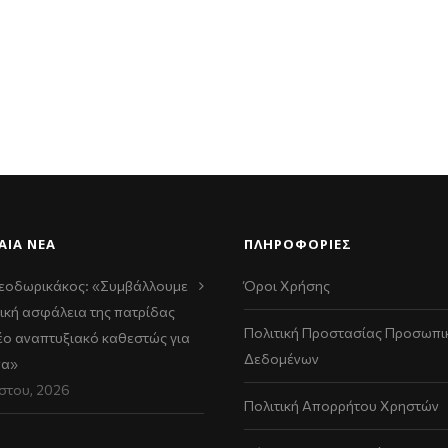
ΑΊΑ ΝΈΑ
ΠΛΗΡΟΦΟΡΙΕΣ
εοδωρικάκος: «Συμβάλλουμε
Όροι Χρήσης
ική ασφάλεια της πατρίδας
Πολιτική Προστασίας Προσωπι
νέο αναπτυξιακό καθεστώς για
Δεδομένων
να»
στου, 2026
Πολιτική Απορρήτου Χρηστών