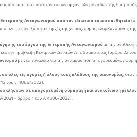
α πρόσωπα που προΐστανται των οργανικών μονάδων της Επιτροπής (
πιτροπής Ανταγωνισμού από τον ιδιωτικό τομέα επί θητεία
(άρ
πό όλες τις ανεξάρτητες αρχές της χώρας, συμπεριλαμβανόμενης της
λόγησης του έργου της Επιτροπής Ανταγωνισμού
με την ανάθεσή 
και την πρόβλεψη Κεντρικών Δεικτών Αποδοτικότητας (άρθρο 22 του 
γωνισμού
με νέα εργαλεία για την αντιμετώπιση απαγορευμένων συμπ
ε όλες τις αγορές ή όλους τους κλάδους της οικονομίας
, όταν
 12 του ν. 4886/2022),
οσκλήσεων σε απαγορευμένη σύμπραξη και ανακοίνωση μελλο
9/2021 – άρθρο 4 του ν. 4886/2022).