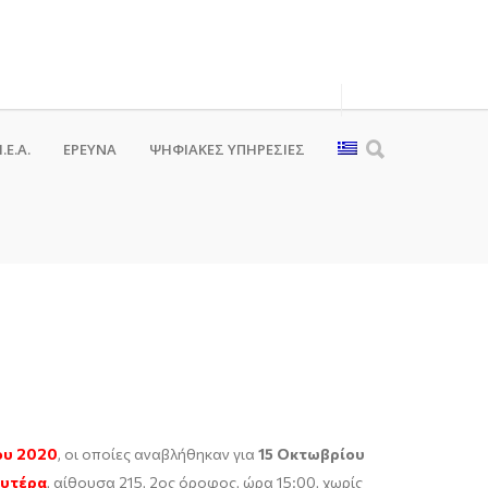
.Ε.Α.
ΕΡΕΥΝΑ
ΨΗΦΙΑΚΈΣ ΥΠΗΡΕΣΊΕΣ
ου 2020
, οι οποίες αναβλήθηκαν για
15 Οκτωβρίου
ευτέρα
, αίθουσα 215, 2ος όροφος, ώρα 15:00, χωρίς