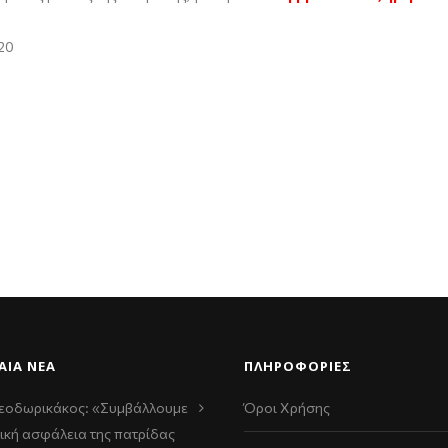
20
ΑΊΑ ΝΈΑ
ΠΛΗΡΟΦΟΡΙΕΣ
εοδωρικάκος: «Συμβάλλουμε
Όροι Χρήσης
ική ασφάλεια της πατρίδας