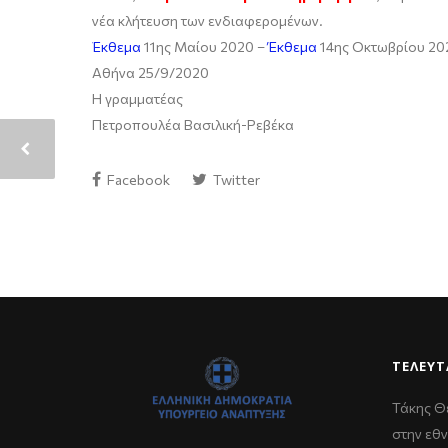
νέα κλήτευση των ενδιαφερομένων.
Έκθεμα
11ης Μαίου 2020 –
Έκθεμα
14ης Οκτωβρίου 20
Αθήνα 25/9/2020
Η γραμματέας
Πετροπουλέα Βασιλική-Ρεβέκα
Facebook
Twitter
ΤΕΛΕΥΤ
Τάκης Θ
στην εθν