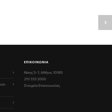
ΕΠΙΚΟΙΝΩΝΊΑ
Νίκης 5-7, Αθήνα, 10180
210 333 2000
κών
Στοιχεία Επικοινωνίας