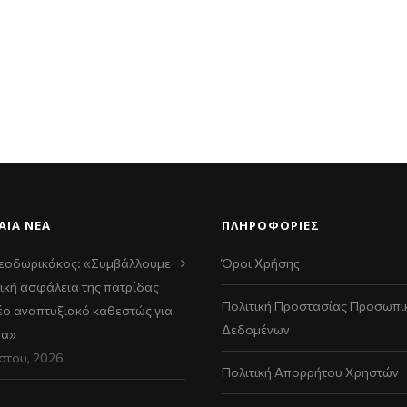
ΑΊΑ ΝΈΑ
ΠΛΗΡΟΦΟΡΙΕΣ
εοδωρικάκος: «Συμβάλλουμε
Όροι Χρήσης
ική ασφάλεια της πατρίδας
Πολιτική Προστασίας Προσωπι
νέο αναπτυξιακό καθεστώς για
Δεδομένων
να»
στου, 2026
Πολιτική Απορρήτου Χρηστών