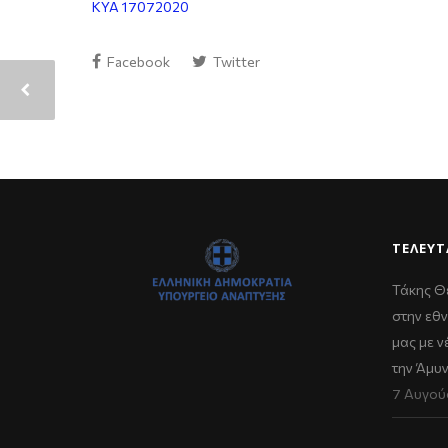
KYA 17072020
Facebook
Twitter
ΤΕΛΕΥΤ
Τάκης Θ
στην εθν
μας με 
την Άμυ
7 Αυγού