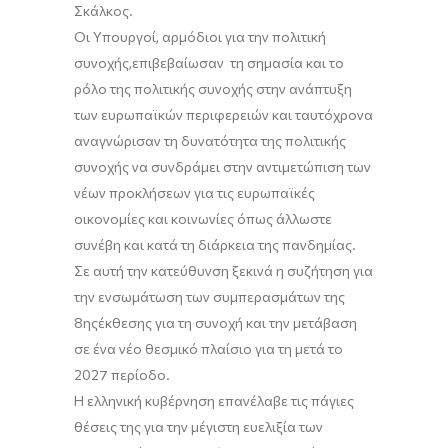
Σκά
λκος
.
Οι Υ
πουργοί
,
αρμόδιοι για την πολιτική
συνοχής
,
επιβεβαίωσαν
τη σημασία και το
ρόλο της πολιτικής συνοχής στην ανάπτυξη
των ευρωπαϊκών περιφερειών
και ταυτόχρονα
αναγνώρισαν
τη δυνατότητα της πολιτικής
συνοχής να συνδράμει στην αντιμετώπιση των
νέων προκλήσεων για τις ευρωπαϊκές
οικονομίες και κοινωνίες
όπως άλλωστε
συνέβη
και
κατά τη διάρκεια της πανδημίας.
Σε
αυτή την κατεύθυνση ξεκινά
η συζήτηση για
την ενσ
ωμάτωση των συμπερασμάτων της
8
ης
έκθεσης για τη συνοχή και την μετάβαση
σε
ένα
νέο θεσμικό πλαίσιο
για τη μετά το
2027 περίοδο.
Η ελληνική κυβέρνηση επανέλαβε τις πάγιες
θέσεις της για
την μέγιστη ευελιξία των