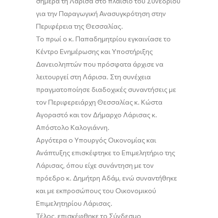
σήμερα τη Λάρισα στο πλαίσιο του Συνεδρίου
για την Παραγωγική Ανασυγκρότηση στην
Περιφέρεια της Θεσσαλίας.
Το πρωί ο κ. Παπαδημητρίου εγκαινίασε το
Κέντρο Ενημέρωσης και Υποστήριξης
Δανειοληπτών που πρόσφατα άρχισε να
λειτουργεί στη Λάρισα. Στη συνέχεια
πραγματοποίησε διαδοχικές συναντήσεις με
τον Περιφερειάρχη Θεσσαλίας κ. Κώστα
Αγοραστό και τον Δήμαρχο Λάρισας κ.
Απόστολο Καλογιάννη.
Αργότερα ο Υπουργός Οικονομίας και
Ανάπτυξης επισκέφτηκε το Επιμελητήριο της
Λάρισας, όπου είχε συνάντηση με τον
πρόεδρο κ. Δημήτρη Αδάμ, ενώ συναντήθηκε
και με εκπροσώπους του Οικονομικού
Επιμελητηρίου Λάρισας.
Τέλος, επισκέφθηκε το Σύνδεσμο