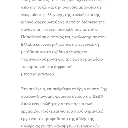
από την Ιταλία και την Ιρλανδία με σκοπό τη
γνωριμία της ελληνικής, της ιταλικής και της
ιρλανδικής κουλτούρας. Κατά τη διάρκεια της
συνάντησης οι νέοι συνομίλησαν με τον κ.
Παπαθανάση ο οποίος τους καλωσόρισε στην
Ελλάδα και τους μίλησε για την ενεργειακή
μετάβαση και το σχέδιο αλλαγής του
παραγωγικού μοντέλου της χώρας μας μέσω
του πράσινου και ψηφιακού
μετασχηματισμού.
Στη συνέχεια, επισκέφθηκε το έργο ανάπτυξης
δικτύων διανομής φυσικού αερίου της ΔΕΔΑ,
όπου ενημερώθηκε για την πορεία των
εργασιών. Πρόκειται για ένα πολύ σημαντικό
έργο για την τροφοδοσία της πόλης της
Φλώρινας και την κάλυψη των ενεργειακών