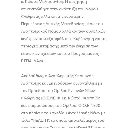
κ. Κώστα Μελισσανίδη. Η συζήτηση
επικεντρώθηκε στην ανάπτυξη του Νομού
Φλώρινας αλλά και της ευρύτερης
Περιφέρειας Δυτικής Μακεδονίας, μέσω του
Αναπτυξιακού Νόμου αλλά και των συνολικών
κινήτρων που εξασφάλισε η Κυβέρνηση για τις
περιοχές μετάβασης μετά την έγκριση των
εδαφικών σχεδίων και του Προγράμματος
ΕΣΠΑ-ΔΑΜ.
Ακολούθως, ο Αναπληρωτής Υπουργός
Ανάπτυξης και Επενδύσεων συναντήθηκε με
τον Πρόεδρο του Ομίλου Ενεργών Νέων
Φλώρινας (Ο.Ε.ΝΕ.Φ.) κ. Κώστα Φιλιππίδη
και εκπροσώπους του Ομίλου. Ο Ο.Ε.ΝΕ.Φ.
στο πλαίσιο του σχεδίου Ανταλλαγής Νέων με
τίτλο “HEALTH”, το οποίο αποτελεί μέρος του
προγράμματος Erasmus+, φιλοξενεί 38 νέους