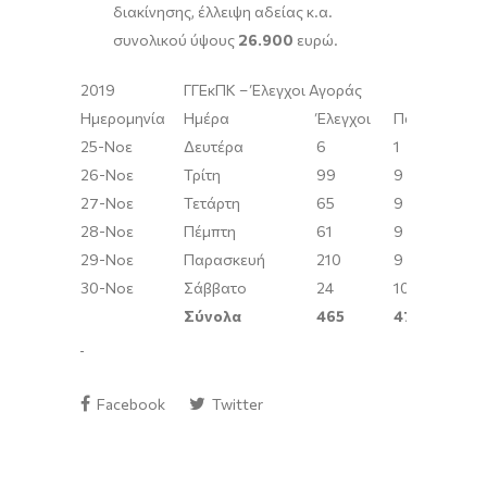
διακίνησης, έλλειψη αδείας κ.α.
συνολικού ύψους
26.900
ευρώ.
2019
ΓΓΕκΠΚ – Έλεγχοι Αγοράς
Ημερομηνία
Ημέρα
Έλεγχοι
Παραβάσεις
25-Νοε
Δευτέρα
6
1
26-Νοε
Τρίτη
99
9
27-Νοε
Τετάρτη
65
9
28-Νοε
Πέμπτη
61
9
29-Νοε
Παρασκευή
210
9
30-Νοε
Σάββατο
24
10
Σύνολα
465
47
Facebook
Twitter