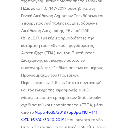
της προγραμματικής διάστασης του εθνικού
ΠΔΕ, με το π.δ. 147/2017 συστήθηκε στη
Γενική Διεύθυνση Δημοσίων Επενδύσεων του
Υπουργείου Ανάπτυξης και Επενδύσεων η
Διεύθυνση Διαχείρισης Εθνικού ΠΔΕ
(Δι.Δι.Ε.Π.) με κύριες αρμοδιότητες την
κατάρτιση του «Εθνικού προγράμματος
Ανάπτυξης» (ΕΠΑ) και του Συστήματος
Διαχείρισης και Ελέγχου αυτού, το
συντονισμό της εξειδίκευσης των επιμέρους
Προγραμμάτων του (Τομεακών,
Περιφερειακών, Ειδικών) και το συντονισμό
και τον έλεγχο της εφαρμογής αυτών.
Με αφετηρία την εμπειρία των διαδικασιών
σχεδιασμού και υλοποίησης του ΕΣΠΑ, μέσα
από το
Νόμο 4635/2019 (άρθρα 118 – 141,
ΦΕΚ 167/Α’/30.10.2019
) που συνιστά το νέο
θεσμικό πλαίσιο για το εθνικό ΠΔΕ, τίθενται οι