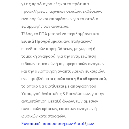
γ) τις προδιαγραφές και τα πρότυπα
προσκλήσεων, τεχνικών δελτίων, εκθέσεων,
αναφορών και αποφάσεων για τα στάδια
εφαρμογής των ανωτέρω.
Τέλος, το ΕΠΑ μπορεί να περιλαμβάνει και
Ειδικά Προγράμματα
αναπτυξιακών/
επενδυτικών παρεμβάσεων, με χωρική ή
τομεακή αναφορά, για την αντιμετώπιση
ειδικών τομεακών ή περιφερειακών αναγκών
και την αξιοποίηση αναπτυξιακών ευκαιριών,
ενώ προβλέπεται η
σύσταση Αποθεματικού
,
το οποίο θα διατίθεται με απόφαση του
Υπουργού Ανάπτυξης & Επενδύσεων, για την
αντιμετώπιση, μεταξύ άλλων, των άμεσων
συνεπειών κρίσεων, έκτακτων αναγκών ή
φυσικών καταστροφών.
Συνοπτική παρουσίαση των Διατάξεων