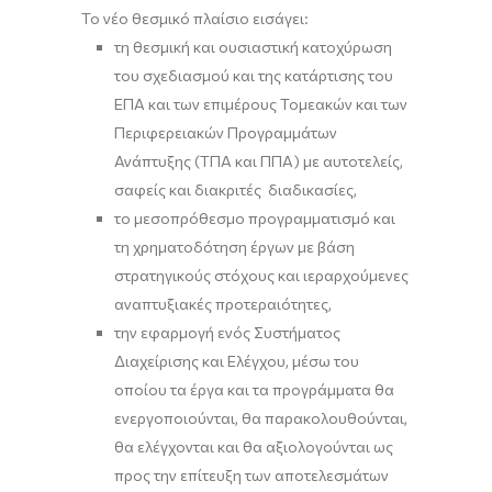
Το νέο θεσμικό πλαίσιο εισάγει:
τη θεσμική και ουσιαστική κατοχύρωση
του σχεδιασμού και της κατάρτισης του
ΕΠΑ και των επιμέρους Τομεακών και των
Περιφερειακών Προγραμμάτων
Ανάπτυξης (ΤΠΑ και ΠΠΑ) με αυτοτελείς,
σαφείς και διακριτές διαδικασίες,
το μεσοπρόθεσμο προγραμματισμό και
τη χρηματοδότηση έργων με βάση
στρατηγικούς στόχους και ιεραρχούμενες
αναπτυξιακές προτεραιότητες,
την εφαρμογή ενός Συστήματος
Διαχείρισης και Ελέγχου, μέσω του
οποίου τα έργα και τα προγράμματα θα
ενεργοποιούνται, θα παρακολουθούνται,
θα ελέγχονται και θα αξιολογούνται ως
προς την επίτευξη των αποτελεσμάτων