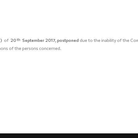
3)
of
20
th
September 2017, postponed
due to the inability of the C
mons of the persons concerned.