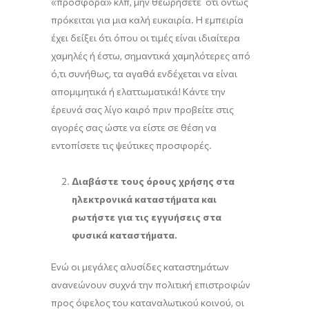
«προσφορά» κλπ, μην θεωρήσετε ότι όντως
πρόκειται για μια καλή ευκαιρία. Η εμπειρία
έχει δείξει ότι όπου οι τιμές είναι ιδιαίτερα
χαμηλές ή έστω, σημαντικά χαμηλότερες από
ό,τι συνήθως, τα αγαθά ενδέχεται να είναι
απομιμητικά ή ελαττωματικά! Κάντε την
έρευνά σας λίγο καιρό πριν προβείτε στις
αγορές σας ώστε να είστε σε θέση να
εντοπίσετε τις ψεύτικες προσφορές.
Διαβάστε τους όρους χρήσης στα
ηλεκτρονικά καταστήματα και
ρωτήστε για τις εγγυήσεις στα
φυσικά καταστήματα.
Ενώ οι μεγάλες αλυσίδες καταστημάτων
ανανεώνουν συχνά την πολιτική επιστροφών
προς όφελος του καταναλωτικού κοινού, οι