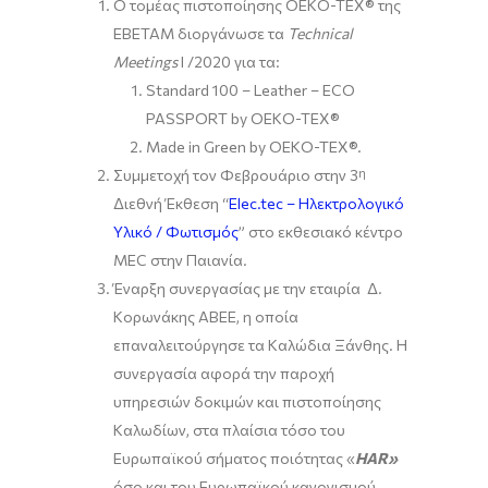
Ο τομέας πιστοποίησης OEKO-TEX® της
ΕΒΕΤΑΜ διοργάνωσε τα
Technical
Meetings
I /2020 για τα:
Standard 100 – Leather – ECO
PASSPORT by OEKO-TEX®
Made in Green by OEKO-TEX®.
Συμμετοχή τον Φεβρουάριο στην 3
η
Διεθνή Έκθεση “
Elec.tec – Ηλεκτρολογικό
Υλικό / Φωτισμός
” στο εκθεσιακό κέντρο
MEC στην Παιανία.
Έναρξη συνεργασίας με την εταιρία Δ.
Κορωνάκης ΑΒΕΕ, η οποία
επαναλειτούργησε τα Καλώδια Ξάνθης. Η
συνεργασία αφορά την παροχή
υπηρεσιών δοκιμών και πιστοποίησης
Καλωδίων, στα πλαίσια τόσο του
Ευρωπαϊκού σήματος ποιότητας «
HAR»
όσο και του Ευρωπαϊκού κανονισμού